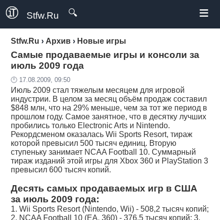
≡
🔍
Stfw.Ru
Stfw.Ru
›
Архив
›
Новые игры
Самые продаваемые игры и консоли за
июль 2009 года
🕛 17.08.2009, 09:50
Июль 2009 стал тяжелым месяцем для игровой
индустрии. В целом за месяц объём продаж составил
$848 млн, что на 29% меньше, чем за тот же период в
прошлом году. Самое занятное, что в десятку лучших
пробились только Electronic Arts и Nintendo.
Рекордсменом оказалась Wii Sports Resort, тираж
которой превысил 500 тысяч единиц. Вторую
ступеньку занимает NCAA Football 10. Суммарный
тираж изданий этой игры для Xbox 360 и PlayStation 3
превысил 600 тысяч копий.
Десять самых продаваемых игр в США
за июль 2009 года:
1. Wii Sports Resort (Nintendo, Wii) - 508,2 тысяч копий;
2. NCAA Football 10 (EA, 360) - 376,5 тысяч копий; 3.