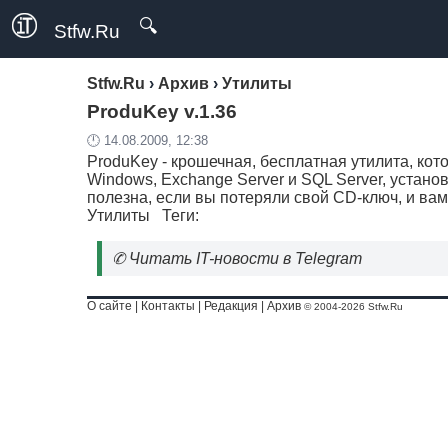
🔍
Stfw.Ru
Stfw.Ru
›
Архив
›
Утилиты
ProduKey v.1.36
🕛 14.08.2009, 12:38
ProduKey - крошечная, бесплатная утилита, кот
Windows, Exchange Server и SQL Server, устан
полезна, если вы потеряли свой CD-ключ, и вам
Утилиты
Теги:
✆
Читать IT-новости в Telegram
О сайте
|
Контакты
|
Редакция
|
Архив
© 2004-2026 Stfw.Ru