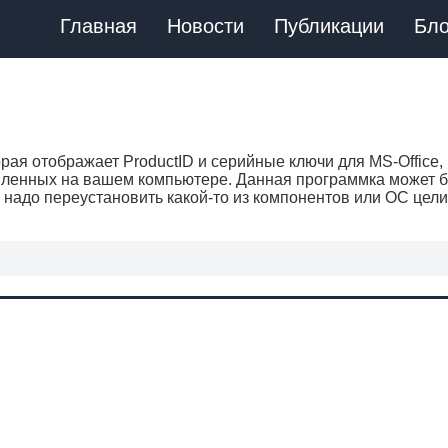
Главная
Новости
Публикации
Бло
орая отображает ProductID и серийные ключи для MS-Office,
овленных на вашем компьютере. Данная программка может 
 надо переустановить какой-то из компонентов или ОС цели