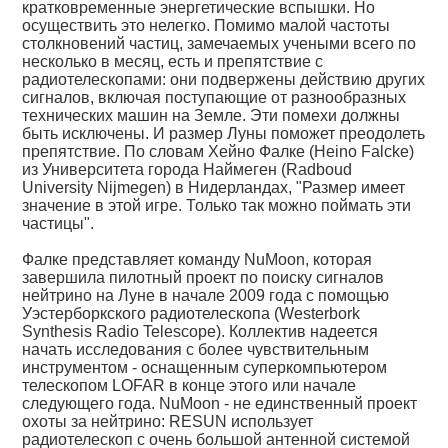
кратковременные энергетические вспышки. Но
осуществить это нелегко. Помимо малой частоты
столкновений частиц, замечаемых учеными всего по
несколько в месяц, есть и препятствие с
радиотелескопами: они подвержены действию других
сигналов, включая поступающие от разнообразных
технических машин на Земле. Эти помехи должны
быть исключены. И размер Луны поможет преодолеть
препятствие. По словам Хейно Фалке (Heino Falcke)
из Университета города Наймеген (Radboud
University Nijmegen) в Нидерландах, "Размер имеет
значение в этой игре. Только так можно поймать эти
частицы".
Фалке представляет команду NuMoon, которая
завершила пилотный проект по поиску сигналов
нейтрино на Луне в начале 2009 года с помощью
Уэстерборкского радиотелескопа (Westerbork
Synthesis Radio Telescope). Коллектив надеется
начать исследования с более чувствительным
инструментом - оснащенным суперкомпьютером
телескопом LOFAR в конце этого или начале
следующего года. NuMoon - не единственный проект
охоты за нейтрино: RESUN использует
радиотелескоп с очень большой антенной системой