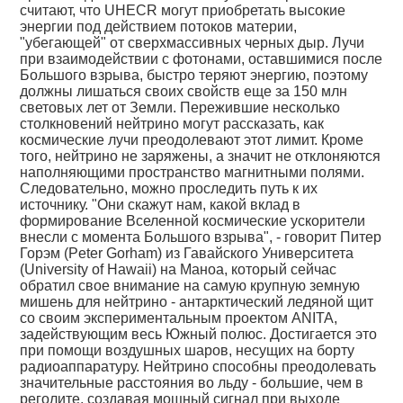
считают, что UHECR могут приобретать высокие
энергии под действием потоков материи,
"убегающей" от сверхмассивных черных дыр. Лучи
при взаимодействии с фотонами, оставшимися после
Большого взрыва, быстро теряют энергию, поэтому
должны лишаться своих свойств еще за 150 млн
световых лет от Земли. Пережившие несколько
столкновений нейтрино могут рассказать, как
космические лучи преодолевают этот лимит. Кроме
того, нейтрино не заряжены, а значит не отклоняются
наполняющими пространство магнитными полями.
Следовательно, можно проследить путь к их
источнику. "Они скажут нам, какой вклад в
формирование Вселенной космические ускорители
внесли с момента Большого взрыва", - говорит Питер
Горэм (Peter Gorham) из Гавайского Университета
(University of Hawaii) на Маноа, который сейчас
обратил свое внимание на самую крупную земную
мишень для нейтрино - антарктический ледяной щит
со своим экспериментальным проектом ANITA,
задействующим весь Южный полюс. Достигается это
при помощи воздушных шаров, несущих на борту
радиоаппаратуру. Нейтрино способны преодолевать
значительные расстояния во льду - большие, чем в
реголите, создавая мощный сигнал при выходе