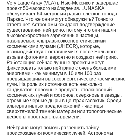
Very Large Array (VLA) в Нью-Мексико и завершает
проект 50-часового наблюдения. LUNASKA
обслуживает 64-метровый радиотелескоп города
Паркес. Что же они могут обнаружить? Точного
ответа нет. Астрономы ожидают подтверждение
существования нейтрино, потому что они нашли
высокоскоростные заряженные частицы,
называемые ультравысокоэнергетическими
космическими лучами (UHECR), которые,
взаимодействуя с оставшимися после Большого
взрыва фотонами, вероятно и создают нейтрино.
Работающие сейчас лунные проекты могут
фиксировать только нейтрино с очень большими
энергиями - как минимум в 10 или 100 раз
превышающими высокоэнергетические космические
лучи. На роль их источника есть несколько
кандидатов: побочные продукты столкновений
космических лучей и фотонов, сверхновые звезды,
огромные черные дыры в центрах галактик. Среди
альтернативных предположений - частицы
сверхтяжелой темной материи или топологические
дефекты пространства-времени.
Нейтрино могут помочь разрешить тайну
происхождения космических лучей. Астрономы