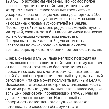
1987A. Но астрономы уверены, что космос полон
высокоэнергетических нейтрино, источниками
которых являются своеобразные космические
ускорители, разгоняющие частицы до энергий, в 100
млн раз превышающих возможности самых мощных
из созданных людьми ускорителей на Земле.
Поскольку нейтрино столь редко взаимодействуют с
материей, словить хотя бы малое их число возможно
только большим количеством вещества.
Предназначенные для этой цели детекторы
настроены на фиксирование вспышек света,
возникающих при столкновении нейтрино с атомами.
Озера, океаны и глыбы льда неплохо подходят на
роль помощников в поиске нейтрино, потому как свет
от вспышек относительно беспрепятственно
проходит сквозь них к детекторам. Однако внешний
слой Лунной поверхности - плотный грунт, названный
реголитом, - также может послужить научным целям.
Высокоэнергетические нейтрино, сталкивающиеся с
атомами реголита, должны вызывать наносекундные
вспышки радиоволн, проникающих вглубь Луны на
десятки или сотни метров. Нацеленный на
поверхность естественного спутника телескоп
потенциально способен обнаружить эти