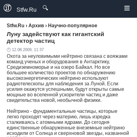
≡
🔍
Stfw.Ru
Stfw.Ru
›
Архив
›
Научно-популярное
Луну задействуют как гигантский
детектор частиц
🕛 12.08.2009, 11:37
Охота за неуловимыми нейтрино связана с вояжами
команд ученых и оборудования в Антарктику,
Средиземноморье и на озеро Байкал. Но все
большее количество проектов по обнаружению
высокоэнергетических нейтрино используют
радиотелескопы для наблюдения за Луной. Если
усилия окажутся успешными, будут открыты самые
мощные во вселенной ускорители частиц и даже
свидетельства новой, необычной физики.
Нейтрино - фундаментальные частицы, которые
легко проходят через материю, лишь изредка
сталкиваясь с атомными ядрами. До сегодня
единственные обнаруженные внеземные нейтрино
исходили от Солнца и сверхновой звезды, названной