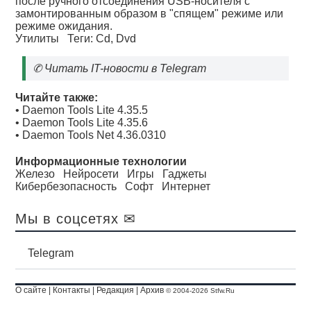
после ручного отсоединения USB-носителя с
замонтированным образом в "спящем" режиме или
режиме ожидания.
Утилиты
Теги:
Cd
,
Dvd
✆
Читать IT-новости в Telegram
Читайте также:
•
Daemon Tools Lite 4.35.5
•
Daemon Tools Lite 4.35.6
•
Daemon Tools Net 4.36.0310
Информационные технологии
Железо
Нейросети
Игры
Гаджеты
Кибербезопасность
Софт
Интернет
Мы в соцсетях ✉
Telegram
О сайте
|
Контакты
|
Редакция
|
Архив
© 2004-2026 Stfw.Ru