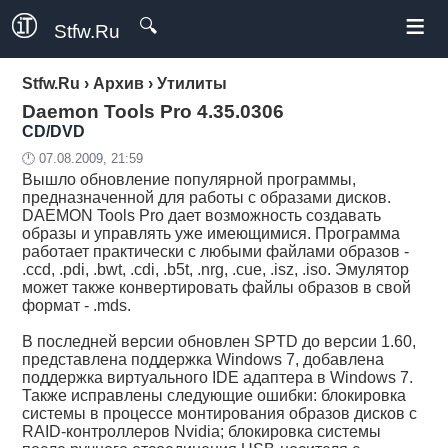
≡
🔍
Stfw.Ru
Stfw.Ru
›
Архив
›
Утилиты
Daemon Tools Pro 4.35.0306
CD/DVD
🕛 07.08.2009, 21:59
Вышло обновление популярной программы,
предназначенной для работы с образами дисков.
DAEMON Tools Pro дает возможность создавать
образы и управлять уже имеющимися. Программа
работает практически с любыми файлами образов -
.ccd, .pdi, .bwt, .cdi, .b5t, .nrg, .cue, .isz, .iso. Эмулятор
может также конвертировать файлы образов в свой
формат - .mds.
В последней версии обновлен SPTD до версии 1.60,
представлена поддержка Windows 7, добавлена
поддержка виртуального IDE адаптера в Windows 7.
Также исправлены следующие ошибки: блокировка
системы в процессе монтирования образов дисков с
RAID-контроллеров Nvidia; блокировка системы