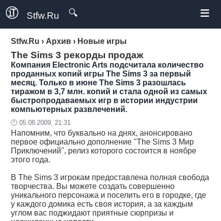
≡
🔍
Stfw.Ru
Stfw.Ru
›
Архив
›
Новые игры
The Sims 3 рекорды продаж
Компания Electronic Arts подсчитала количество
проданных копий игры The Sims 3 за первый
месяц. Только в июне The Sims 3 разошлась
тиражом в 3,7 млн. копий и стала одной из самых
быстропродаваемых игр в истории индустрии
компьютерных развлечений.
🕛 05.08.2009, 21:31
Напомним, что буквально на днях, анонсировано
первое официально дополнение "The Sims 3 Мир
Приключений", релиз которого состоится в ноябре
этого года.
В The Sims 3 игрокам предоставлена полная свобода
творчества. Вы можете создать совершенно
уникального персонажа и поселить его в городке, где
у каждого домика есть своя история, а за каждым
углом вас поджидают приятные сюрпризы и