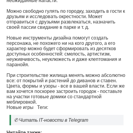
неожиданные напасти.
Можно свободно гулять по городку, заходить в гости к
друзьям и исследовать окрестности. Может
отправиться с друзьями развлекаться, назначить
своей пассии свидание в парке и т. д.
Новые инструменты дизайна помогут создать
персонажа, не похожего ни на кого другого, а его
характер можно будет сформировать из десятков
доступных особенностей: смелость, артистизм,
неуживчивость, неуклюжесть и даже клептомания и
паранойя.
При строительстве жилища менять можно абсолютно
все: от покрытий и растений до диванов и ставен.
Цвета, формы и узоры - все в вашей власти. Если же
вам хочется поскорее застроить городок - поставьте
на участки готовые домики со стандартной
меблировкой.
Новые игры
Теги:
✆
Читать IT-новости в Telegram
Читайте также: