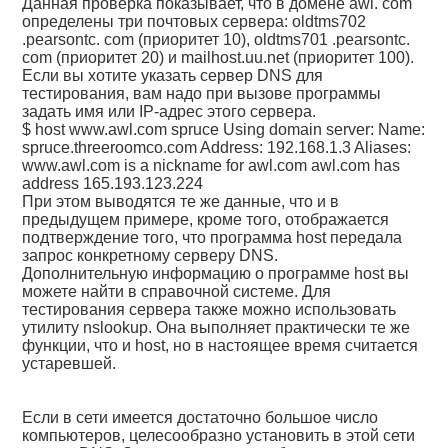
Данная проверка показывает, что в домене awl. com
определены три почтовых сервера: oldtms702
.pearsontc. com (приоритет 10), oldtms701 .pearsontc.
com (приоритет 20) и mailhost.uu.net (приоритет 100).
Если вы хотите указать сервер DNS для
тестирования, вам надо при вызове программы
задать имя или IP-адрес этого сервера.
$ host www.awl.com spruce Using domain server: Name:
spruce.threeroomco.com Address: 192.168.1.3 Aliases:
www.awl.com is a nickname for awl.com awl.com has
address 165.193.123.224
При этом выводятся те же данные, что и в
предыдущем примере, кроме того, отображается
подтверждение того, что программа host передала
запрос конкретному серверу DNS.
Дополнительную информацию о программе host вы
можете найти в справочной системе. Для
тестирования сервера также можно использовать
утилиту nslookup. Она выполняет практически те же
функции, что и host, но в настоящее время считается
устаревшей.
Если в сети имеется достаточно большое число
компьютеров, целесообразно установить в этой сети