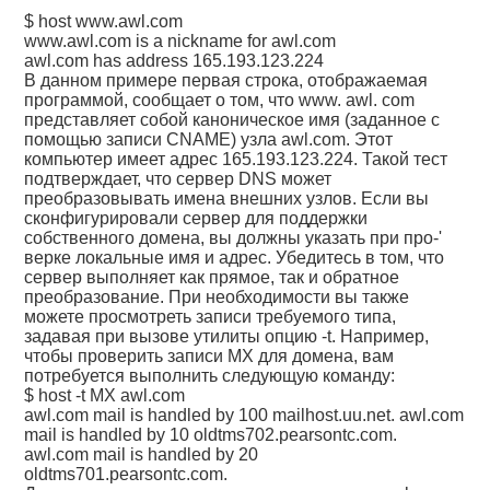
$ host www.awl.com
www.awl.com is a nickname for awl.com
awl.com has address 165.193.123.224
В данном примере первая строка, отображаемая
программой, сообщает о том, что www. awl. com
представляет собой каноническое имя (заданное с
помощью записи CNAME) узла awl.com. Этот
компьютер имеет адрес 165.193.123.224. Такой тест
подтверждает, что сервер DNS может
преобразовывать имена внешних узлов. Если вы
сконфигурировали сервер для поддержки
собственного домена, вы должны указать при про-'
верке локальные имя и адрес. Убедитесь в том, что
сервер выполняет как прямое, так и обратное
преобразование. При необходимости вы также
можете просмотреть записи требуемого типа,
задавая при вызове утилиты опцию -t. Например,
чтобы проверить записи MX для домена, вам
потребуется выполнить следующую команду:
$ host -t MX awl.com
awl.com mail is handled by 100 mailhost.uu.net. awl.com
mail is handled by 10 oldtms702.pearsontc.com.
awl.com mail is handled by 20
oldtms701.pearsontc.com.