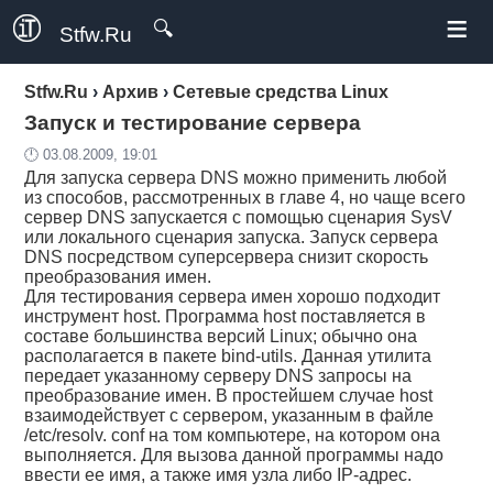
≡
🔍
Stfw.Ru
Stfw.Ru
›
Архив
›
Сетевые средства Linux
Запуск и тестирование сервера
🕛 03.08.2009, 19:01
Для запуска сервера DNS можно применить любой
из способов, рассмотренных в главе 4, но чаще всего
сервер DNS запускается с помощью сценария SysV
или локального сценария запуска. Запуск сервера
DNS посредством суперсервера снизит скорость
преобразования имен.
Для тестирования сервера имен хорошо подходит
инструмент host. Программа host поставляется в
составе большинства версий Linux; обычно она
располагается в пакете bind-utils. Данная утилита
передает указанному серверу DNS запросы на
преобразование имен. В простейшем случае host
взаимодействует с сервером, указанным в файле
/etc/resolv. conf на том компьютере, на котором она
выполняется. Для вызова данной программы надо
ввести ее имя, а также имя узла либо IP-адрес.