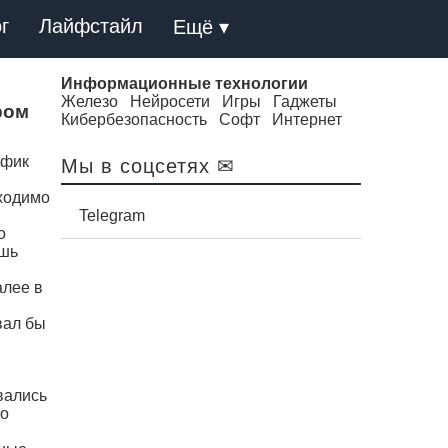
г
Лайфстайл
Ещё ▾
Информационные технологии
Железо
Нейросети
Игры
Гаджеты
ром
Кибербезопасность
Софт
Интернет
афик
Мы в соцсетях ✉
бходимо
Telegram
о
ишь
алее в
вал бы
вались
до