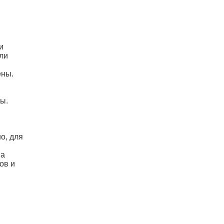
и
ли
ены.
ы.
о, для
на
ов и