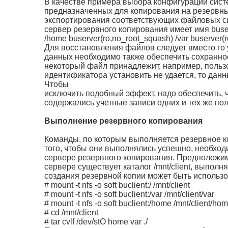
В качестве примера выбора конфигурации систе
предназначенных для копирования на резервный н
экспортирования соответствующих файловых сис
сервер резервного копирования имеет имя buser
/home buserver(ro,no_root_squash) /var buserver(
Для восстановления файлов следует вместо го 
данных необходимо также обеспечить сохранн
некоторый файл принадлежит, например, пользо
идентификатора установить не удается, то дан
Чтобы
исключить подобный эффект, надо обеспечить, 
содержались учетные записи одних и тех же по
Выполнение резервного копирования
Команды, по которым выполняется резервное к
того, чтобы они выполнялись успешно, необход
сервере резервного копирования. Предположим,
сервере существует каталог /mnt/client, выпол
создания резервной копии может быть использ
# mount -t nfs -о soft buclient:/ /mnt/client
# mount -t nfs -o soft buclient:/var /mnt/client/var
# mount -t nfs -o soft buclient:/home /mnt/client/ho
# cd /mnt/client
# tar cvlf /dev/stO home var ./