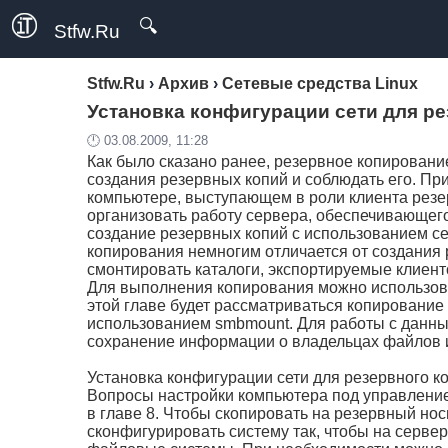
🔍
Stfw.Ru
Stfw.Ru
›
Архив
›
Сетевые средства Linux
Установка конфигурации сети для р
🕛 03.08.2009, 11:28
Как было сказано ранее, резервное копировани
создания резервных копий и соблюдать его. Пр
компьютере, выступающем в роли клиента резер
организовать работу сервера, обеспечивающего
создание резервных копий с использованием с
копирования немногим отличается от создания
смонтировать каталоги, экспортируемые клиент
Для выполнения копирования можно использова
этой главе будет рассматриваться копировани
использованием smbmount. Для работы с данны
сохранение информации о владельцах файлов и
Установка конфигурации сети для резервного 
Вопросы настройки компьютера под управление
в главе 8. Чтобы скопировать на резервный н
сконфигурировать систему так, чтобы на серве