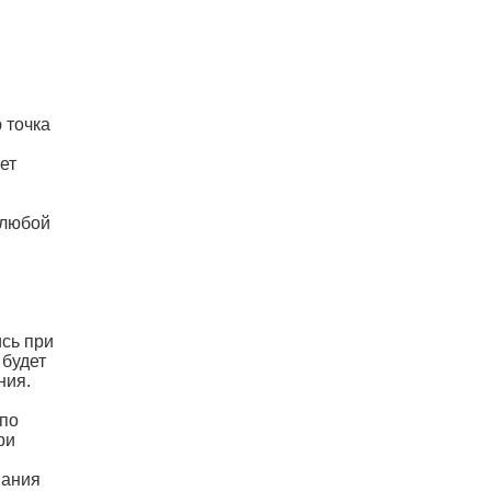
 точка
ет
 любой
ись при
 будет
ния.
 по
ри
вания