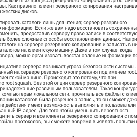
сключить из процесса резервного копирования /ргос, сме
ы. Как правило, клиент резервного копирования настраив
 жестких дисков.
тировать каталоги лишь для чтения; сервер резервного
ю информацию. Если же вам надо восстановить сохраненн
зменить, предоставив серверу право записи в соответству
ать более сложные способы восстановления данных. Напри
алоги на сервере резервного копирования и записать в н
талогов на клиентскую машину. Даже в том случае, когда
ервера, можно организовать восстановление информации п
ициативе сервера возникает угроза безопасности системы.
ванный на сервере резервного копирования под именем root,
лиентской машине. Происходит это потому, что при
o root squash. Без этой опции сервер резервного копирова
принадлежащие различным пользователям. Такая конфигур
 компьютерам локальном сети, прочитать все файлы с клие
овании каталогов была разрешена запись, то он сможет даж
е действия имеют возможность выполнять и пользователи
анный IP-адрес. Для того чтобы уменьшить вероятность
щитить сервер и все клиенты резервного копирования с п
файлы протоколов, вы сможете вовремя выявлять попытки