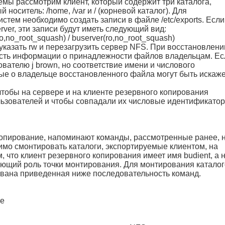
мы рассмотрим клиент, который содержит три каталога,
оситель: /home, /var и / (корневой каталог). Для
тем необходимо создать записи в файле /etc/exports. Если
ver, эти записи будут иметь следующий вид:
ro,no_root_squash) / buserver(ro,no_root_squash)
указать rw и перезагрузить сервер NFS. При восстановлени
ость информации о принадлежности файлов владельцам. Ес
вателю j brown, но соответствие имени и числового
ные о владельце восстановленного файла могут быть искаж
чтобы на сервере и на клиенте резервного копирования
льзователей и чтобы совпадали их числовые идентификатор
опирование, напоминают команды, рассмотренные ранее, н
имо смонтировать каталоги, экспортируемые клиентом, на
 что клиент резервного копирования имеет имя budient, а 
няющий роль точки монтирования. Для монтирования каталог
ована приведенная ниже последовательность команд.
me