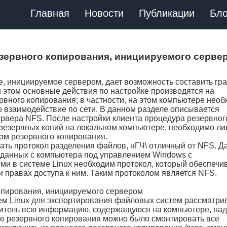
Главная
Новости
Публикации
Бло
езервного копирования, инициируемого серве
е, инициируемое сервером, дает возможность составить гр
и этом основные действия по настройке производятся на
вного копирования; в частности, на этом компьютере нео
 взаимодействие по сети. В данном разделе описывается
ервера NFS. После настройки клиента процедура резервног
 резервных копий на локальном компьютере, необходимо л
ом резервного копирования.
ть протокол разделения файлов, нГЧ\ отличный от NFS. Д
е данных с компьютера под управлением Windows с
ми в системе Linux необходим протокол, который обеспечи
 правах доступа к ним. Таким протоколом является NFS.
копирования, инициируемого сервером
м Linux для экспортирования файловых систем рассматри
оситель всю информацию, содержащуюся на компьютере, на
ре резервного копирования можно было смонтировать все