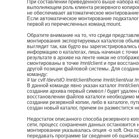
При составлении приведенного выше набора ко
выполняющем роль клиента резервного копиров
не обеспечивает автоматическое монтирование
Если автоматическое монтирование подкаталог
первой из перечисленных команд mount.
Обратите внимание на то, что среди представл
монтирования экспортируемых каталогов объявл
выглядит так, как будто вы зарегистрировались
информацию о каталогах, лишь начиная с точки
результате в архиве на ленте никак не отобра
смонтированы в точке /mnt/client и при восст
другой позиции файловой системы. Для создан
команду:
# tar cvlf /dev/stO /mnt/client/home /mnt/client/var /m
В данной команде явно указан каталог /mnt/clien
создании архива первый символ / будет удален и
восстановлении файлов каталоги необходимо мо
создании резервной копии, либо в каталоге, путь
создан новый каталог, причем он разместится н
Недостаток описанного способа резервного копи
сети, процесс сохранения данных остановится
монтировании указывалась опция -о soft. Она 
передавать программе tar сведения об ошибка