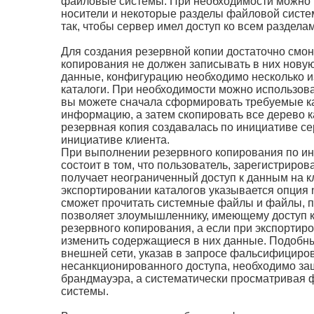
файловые системы. При необходимости можно и
носители и некоторые разделы файловой систем
так, чтобы сервер имел доступ ко всем разделам
Для создания резервной копии достаточно смон
копирования не должен записывать в них нову
данные, конфигурацию необходимо несколько и
каталоги. При необходимости можно использов
вы можете сначала сформировать требуемые кат
информацию, а затем скопировать все дерево ка
резервная копия создавалась по инициативе с
инициативе клиента.
При выполнении резервного копирования по ин
состоит в том, что пользователь, зарегистриро
получает неограниченный доступ к данным на к
экспортировании каталогов указывается опция n
сможет прочитать системные файлы и файлы, 
позволяет злоумышленнику, имеющему доступ к
резервного копирования, а если при экспортир
изменить содержащиеся в них данные. Подобны
внешней сети, указав в запросе фальсифициров
несанкционированного доступа, необходимо за
брандмауэра, а систематически просматривая 
системы.