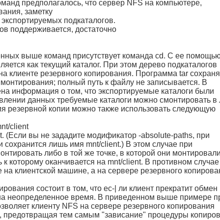
манд предполагалось, что сервер NFS на компьютере,
ания, заметку
 экспортируемых подкаталогов.
ов поддерживается, достаточно
енных выше команд присутствует команда cd. С ее помощью
яется как текущий каталог. При этом дерево подкаталогов
 на клиенте резервного копирования. Программа tar сохраня
 монтирования; полный путь к файлу не записывается. В
жена информация о том, что экспортируемые каталоги были
ановлении данных требуемые каталоги можно смонтировать в
ия резервной копии можно также использовать следующую
nt/client
t. (Если вы не зададите модификатор -absolute-paths, при
 сохранится лишь имя mnt/client.) В этом случае при
нтировать либо в той же точке, в которой они монтировал
 к которому оканчивается на mnt/client. В противном случае
е на клиентской машине, а на сервере резервного копирова
рования состоит в том, что ес-| ли клиент прекратит обмен
 на неопределенное время. В приведенном выше примере п
позволяет клиенту NFS на сервере резервного копирования
х, предотвращая тем самым "зависание" процедуры копиро