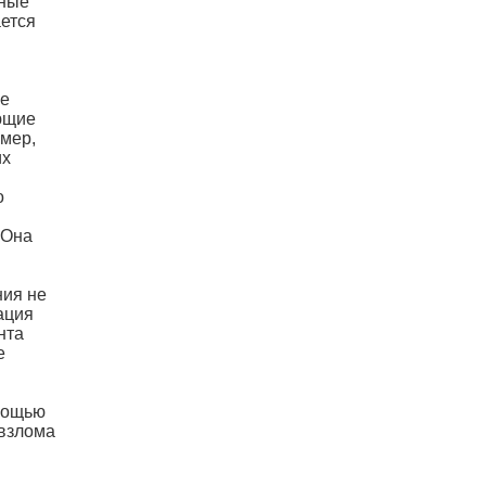
нные
ается
ые
ющие
мер,
их
о
 Она
ния не
ация
нта
е
омощью
 взлома