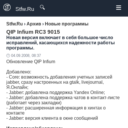
≡
🔍
Stfw.Ru
Stfw.Ru
›
Архив
›
Новые программы
QIP Infium RC3 9015
Новая версия включает в себя большое число
исправлений, касающихся надежности работы
программы.
🕛 04.09.2008, 08:37
Обновление QIP Infium
Добавлено:
- Core: возможность добавления учетных записей
jabber, сразу настроенных на gtalk, livejournal,
Я.Онлайн;
- Jabber: добавлена поддержка Yandex Online;
- Jabber: добавлена поддержка чатов в контакт-листе
(работает через закладки)
- Jabber: расширенная информация в хинтах о
контакте
- Jabber: версия клиента в окне сообщений