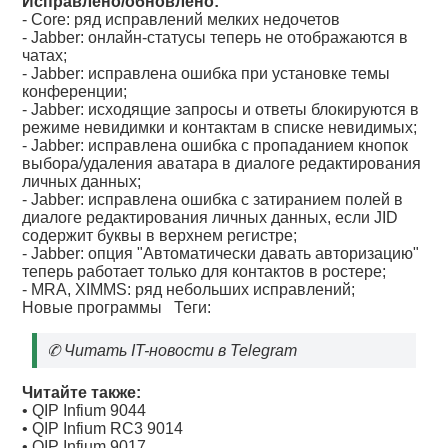
Исправлено/обновлено:
- Core: ряд исправлений мелких недочетов
- Jabber: онлайн-статусы теперь не отображаются в
чатах;
- Jabber: исправлена ошибка при установке темы
конференции;
- Jabber: исходящие запросы и ответы блокируются в
режиме невидимки и контактам в списке невидимых;
- Jabber: исправлена ошибка с пропаданием кнопок
выбора/удаления аватара в диалоге редактирования
личных данных;
- Jabber: исправлена ошибка с затиранием полей в
диалоге редактирования личных данных, если JID
содержит буквы в верхнем регистре;
- Jabber: опция "Автоматически давать авторизацию"
теперь работает только для контактов в ростере;
- MRA, XIMMS: ряд небольших исправлений;
Новые программы
Теги:
✆
Читать IT-новости в Telegram
Читайте также:
•
QIP Infium 9044
•
QIP Infium RC3 9014
•
QIP Infium 9017