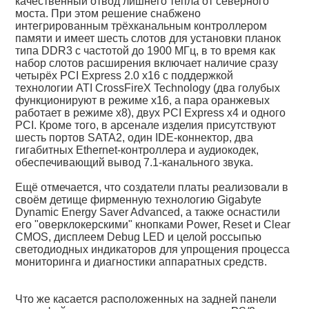
качественный отвод лишнего тепла от северного
моста. При этом решение снабжено
интегрированным трёхканальным контроллером
памяти и имеет шесть слотов для установки планок
типа DDR3 с частотой до 1900 МГц, в то время как
набор слотов расширения включает наличие сразу
четырёх PCI Express 2.0 x16 с поддержкой
технологии ATI CrossFireX Technology (два голубых
функционируют в режиме x16, а пара оранжевых
работает в режиме х8), двух PCI Express x4 и одного
PCI. Кроме того, в арсенале изделия присутствуют
шесть портов SATA2, один IDE-коннектор, два
гигабитных Ethernet-контроллера и аудиокодек,
обеспечивающий вывод 7.1-канального звука.
Ещё отмечается, что создатели платы реализовали в
своём детище фирменную технологию Gigabyte
Dynamic Energy Saver Advanced, а также оснастили
его "оверклокерскими" кнопками Power, Reset и Clear
CMOS, дисплеем Debug LED и целой россыпью
светодиодных индикаторов для упрощения процесса
мониторинга и диагностики аппаратных средств.
Что же касается расположенных на задней панели