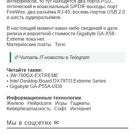
интерфейсов, то тут находятся два порта PS/2,
оптический и коаксиальный S/PDIF-выходы, порт
FireWire, два разъёма RJ-45, восемь портов USB 2.0
и шесть аудиоразъёмов.
В настоящий момент каких-либо сведений о дате
релиза и вероятной стоимости Gigabyte GA-X58-
Extreme пока нет.
Материнские платы
Теги:
✆
Читать IT-новости в Telegram
Читайте также:
•
JW-790GX-EXTREME
•
Intel Desktop Board DX79TO Extreme Series
•
Gigabyte GA-P55A-UD6
Информационные технологии
Железо
Нейросети
Игры
Гаджеты
Кибербезопасность
Софт
Интернет
Мы в соцсетях ✉