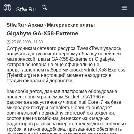
≡
🔍
Stfw.Ru
Stfw.Ru
›
Архив
›
Материнские платы
Gigabyte GA-X58-Extreme
🕛 25.08.2008, 11:30
Сотрудникам сетевого ресурса TweakTown удалось
получить доступ к инженерному образцу новейшей
материнской платы GA-X58-Extreme от Gigabyte,
которая основана на ещё официально не
представленном наборе микросхем Intel X58 Express
(Tylersburg) и в настоящий момент находится в
стадии финальной доработки.
Как сообщается, данная платформа оборудована
процессорным разъёмом Socket LGA1366 и
рассчитана на установку чипов Intel Core i7 на базе
микроархитектуры Nehalem. Новинка обладает
оригинальной по дизайну системой охлаждения,
состоящей из комбинации нескольких медных
радиаторов разных размеров, трёх медных тепловых
трубок, а также водоблока, призванного обеспечить