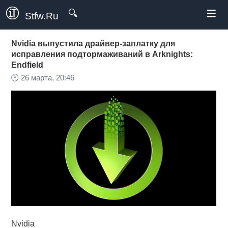
≡
🔍
Stfw.Ru
Nvidia выпустила драйвер-заплатку для
исправления подтормаживаний в Arknights:
Endfield
🕛
26 марта, 20:46
Nvidia