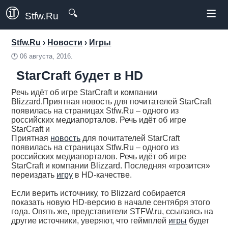
≡
🔍
Stfw.Ru
Stfw.Ru
›
Новости
›
Игры
🕛
06 августа, 2016.
StarCraft будет в HD
Речь идёт об игре StarCraft и компании
Blizzard.Приятная новость для почитателей StarCraft
появилась на страницах Stfw.Ru – одного из
российских медиапорталов. Речь идёт об игре
StarCraft и
Приятная
новость
для почитателей StarCraft
появилась на страницах Stfw.Ru – одного из
российских медиапорталов. Речь идёт об игре
StarCraft и компании Blizzard. Последняя «грозится»
переиздать
игру
в HD-качестве.
Если верить источнику, то Blizzard собирается
показать новую HD-версию в начале сентября этого
года. Опять же, представители STFW.ru, ссылаясь на
другие источники, уверяют, что геймплей
игры
будет