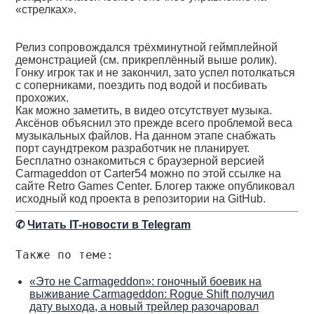
«стрелках».
Релиз сопровождался трёхминутной геймплейной
демонстрацией (см. прикреплённый выше ролик).
Гонку игрок так и не закончил, зато успел потолкаться
с соперниками, поездить под водой и посбивать
прохожих.
Как можно заметить, в видео отсутствует музыка.
Аксёнов объяснил это прежде всего проблемой веса
музыкальных файлов. На данном этапе снабжать
порт саундтреком разработчик не планирует.
Бесплатно ознакомиться с браузерной версией
Carmageddon от Carter54 можно по этой ссылке на
сайте Retro Games Center. Блогер также опубликовал
исходный код проекта в репозитории на GitHub.
✆
Читать IT-новости в Telegram
Также по теме:
«Это не Carmageddon»: гоночный боевик на
выживание Carmageddon: Rogue Shift получил
дату выхода, а новый трейлер разочаровал