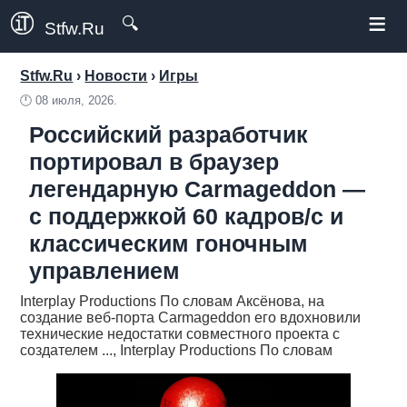
≡
🔍
Stfw.Ru
Stfw.Ru
›
Новости
›
Игры
🕛
08 июля, 2026.
Российский разработчик
портировал в браузер
легендарную Carmageddon —
с поддержкой 60 кадров/с и
классическим гоночным
управлением
Interplay Productions По словам Аксёнова, на
создание веб-порта Carmageddon его вдохновили
технические недостатки совместного проекта с
создателем ..., Interplay Productions По словам