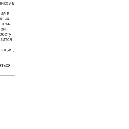
ников в
ия в
нных
стема
при
росту
азится
зация,
аться