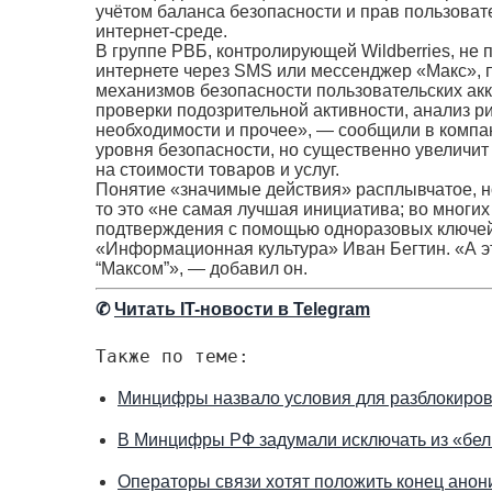
учётом баланса безопасности и прав пользоват
интернет-среде.
В группе РВБ, контролирующей Wildberries, н
интернете через SMS или мессенджер «Макс», 
механизмов безопасности пользовательских ак
проверки подозрительной активности, анализ 
необходимости и прочее», — сообщили в компани
уровня безопасности, но существенно увеличит
на стоимости товаров и услуг.
Понятие «значимые действия» расплывчатое, но
то это «не самая лучшая инициатива; во многи
подтверждения с помощью одноразовых ключей,
«Информационная культура» Иван Бегтин. «А эт
“Максом”», — добавил он.
✆
Читать IT-новости в Telegram
Также по теме:
Минцифры назвало условия для разблокировк
В Минцифры РФ задумали исключать из «бел
Операторы связи хотят положить конец анон