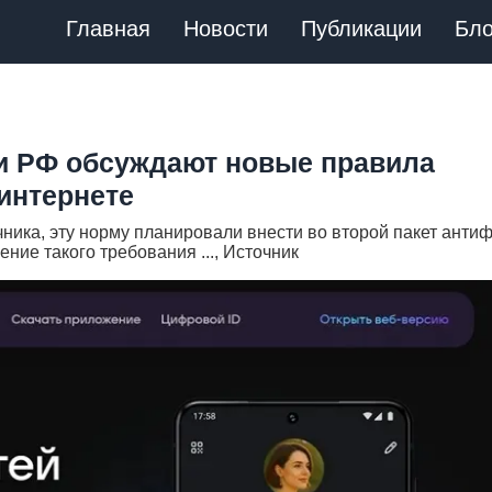
Главная
Новости
Публикации
Бло
ти РФ обсуждают новые правила
интернете
ника, эту норму планировали внести во второй пакет анти
ение такого требования ..., Источник