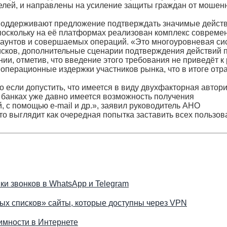
елей, и направлены на усиление защиты граждан от мошен
е поддерживают предложение подтверждать значимые действ
поскольку на её платформах реализован комплекс совреме
каунтов и совершаемых операций. «Это многоуровневая си
рисков, дополнительные сценарии подтверждения действий 
и, отметив, что введение этого требования не приведёт к 
 операционные издержки участников рынка, что в итоге отр
 если допустить, что имеется в виду двухфакторная автори
х банках уже давно имеется возможность получения
 с помощью e-mail и др.», заявил руководитель АНО
о выглядит как очередная попытка заставить всех пользов
и звонков в WhatsApp и Telegram
ых списков» сайты, которые доступны через VPN
имности в Интернете