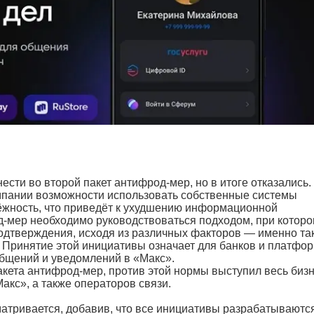
ести во второй пакет антифрод-мер, но в итоге отказались.
мпании возможности использовать собственные системы
ёжность, что приведёт к ухудшению информационной
д-мер необходимо руководствоваться подходом, при котор
одтверждения, исходя из различных факторов — именно та
. Принятие этой инициативы означает для банков и платфо
бщений и уведомлений в «Макс».
акета антифрод-мер, против этой нормы выступил весь бизн
акс», а также операторов связи.
атривается, добавив, что все инициативы разрабатываются