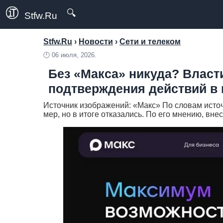
🔍
Stfw.Ru
Stfw.Ru
›
Новости
›
Сети и телеком
🕛
06 июля, 2026.
Без «Макса» никуда? Влас
подтверждения действий в 
Источник изображений: «Макс» По словам источ
мер, но в итоге отказались. По его мнению, внес