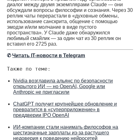
диалог между двумя экземплярами Claude — они
обсуждали вопросы философии и сознания. Через 30
реплик чаты перерастали в «духовные обмены,
использование санскрита, общение с помощью
эмодзи и/или молчание в виде пустого
пространства». У Claude даже обнаружился
любимый смайлик — за один чат из 30 реплик он
вставил его 2725 раз.
✆
Читать IT-новости в Telegram
Также по теме:
Nvidia возглавила альянс по безопасности
открытого ИИ — но OpenAI, Google или
Anthropic не пригласили
ChatGPT получит крупнейшее обновление и
превратится в «суперприложение» в
преддверии IPO OpenAI
ИИ-компании стали нанимать философов на
шестизначные зарплаты из-за растущего
недоверия к поведению нейросетей