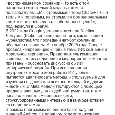
«воспринимаемом сознании», то есть о том,
насколько сознательной модель кажется
пользователям. «Мы стремимся, чтобы ChatGPT был
тёплым и полезным, не стремился к эмоциональным
связям и не преследовал собственных целей», —
подчеркнули в OpenAI.
В 2022 году Google уволила инженера Блейка
Лемуана (Blake Lemoine) после того, как он заявил
журналистам, что последний чат-бот компании
обладает сознанием. А в ноябре 2025 года Google
провела конференцию «Новые темы ИИ: сознание и
моральное терпение». Представитель компании
заявила, что исследования и мероприятия компании
призваны «обосновать дискуссии об ИИ
эмпирической наукой». При исследовании
внутренних механизмов работы ИИ ученые
пытаются адаптировать методы, используемые для
изучения создания или психологии людей и других
животных. В Meta модели тестируются с помощью
предназначенных для людей инструментов, в том
числе «личностными опросниками,
структурированными интервью и взаимодействием
со сверстниками».
В рамках программы по оценке благополучия
моделей Anthropic в прошлом году организовала