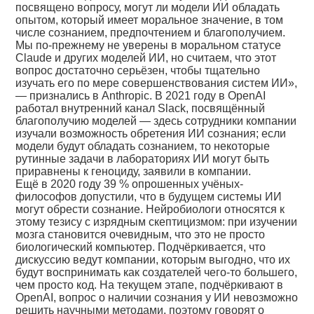
посвящено вопросу, могут ли модели ИИ обладать
опытом, который имеет моральное значение, в том
числе сознанием, предпочтением и благополучием.
Мы по-прежнему не уверены в моральном статусе
Claude и других моделей ИИ, но считаем, что этот
вопрос достаточно серьёзен, чтобы тщательно
изучать его по мере совершенствования систем ИИ»,
— признались в Anthropic. В 2021 году в OpenAI
работал внутренний канал Slack, посвящённый
благополучию моделей — здесь сотрудники компании
изучали возможность обретения ИИ сознания; если
модели будут обладать сознанием, то некоторые
рутинные задачи в лабораториях ИИ могут быть
приравнены к геноциду, заявили в компании.
Ещё в 2020 году 39 % опрошенных учёных-
философов допустили, что в будущем системы ИИ
могут обрести сознание. Нейробиологи относятся к
этому тезису с изрядным скептицизмом: при изучении
мозга становится очевидным, что это не просто
биологический компьютер. Подчёркивается, что
дискуссию ведут компании, которым выгодно, что их
будут воспринимать как создателей чего-то большего,
чем просто код. На текущем этапе, подчёркивают в
OpenAI, вопрос о наличии сознания у ИИ невозможно
решить научными методами, поэтому говорят о