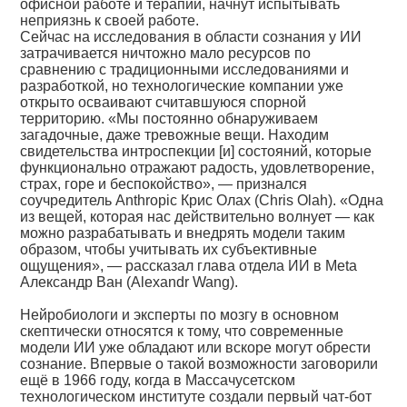
офисной работе и терапии, начнут испытывать
неприязнь к своей работе.
Сейчас на исследования в области сознания у ИИ
затрачивается ничтожно мало ресурсов по
сравнению с традиционными исследованиями и
разработкой, но технологические компании уже
открыто осваивают считавшуюся спорной
территорию. «Мы постоянно обнаруживаем
загадочные, даже тревожные вещи. Находим
свидетельства интроспекции [и] состояний, которые
функционально отражают радость, удовлетворение,
страх, горе и беспокойство», — признался
соучредитель Anthropic Крис Олах (Chris Olah). «Одна
из вещей, которая нас действительно волнует — как
можно разрабатывать и внедрять модели таким
образом, чтобы учитывать их субъективные
ощущения», — рассказал глава отдела ИИ в Meta
Александр Ван (Alexandr Wang).
Нейробиологи и эксперты по мозгу в основном
скептически относятся к тому, что современные
модели ИИ уже обладают или вскоре могут обрести
сознание. Впервые о такой возможности заговорили
ещё в 1966 году, когда в Массачусетском
технологическом институте создали первый чат-бот