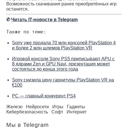
Возможность скачивания ранее приобретённых игр
останется.
✆
Читать IT-новости в Telegram
Также по теме:
Sony уже продала 70 млн консолей PlayStation 4
и более 2 млн шлемов PlayStation VR
Игровой консоли Sony PS5 приписывают APU с
8 ядрами Zen и GPU Navi, презентация может
состояться до конца этого года
Sony снизила цену гарнитуры PlayStation VR на
€100
PC — главный конкурент PS4
Железо
Нейросети
Игры
Гаджеты
Кибербезопасность
Софт
Интернет
Мы в Telegram