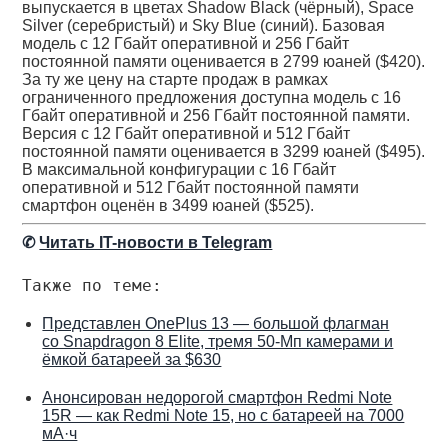
выпускается в цветах Shadow Black (чёрный), Space
Silver (серебристый) и Sky Blue (синий). Базовая
модель с 12 Гбайт оперативной и 256 Гбайт
постоянной памяти оценивается в 2799 юаней ($420).
За ту же цену на старте продаж в рамках
ограниченного предложения доступна модель с 16
Гбайт оперативной и 256 Гбайт постоянной памяти.
Версия с 12 Гбайт оперативной и 512 Гбайт
постоянной памяти оценивается в 3299 юаней ($495).
В максимальной конфигурации с 16 Гбайт
оперативной и 512 Гбайт постоянной памяти
смартфон оценён в 3499 юаней ($525).
✆
Читать IT-новости в Telegram
Также по теме:
Представлен OnePlus 13 — большой флагман
со Snapdragon 8 Elite, тремя 50-Мп камерами и
ёмкой батареей за $630
Анонсирован недорогой смартфон Redmi Note
15R — как Redmi Note 15, но с батареей на 7000
мА·ч