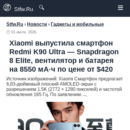
≡
🔍
Stfw.Ru
Stfw.Ru
›
Новости
›
Гаджеты и мобильные
🕛
01 июля, 2026.
Xiaomi выпустила смартфон
Redmi K90 Ultra — Snapdragon
8 Elite, вентилятор и батарея
на 8550 мА·ч по цене от $420
Источник изображений: Xiaomi Смартфон предлагает
6,83-дюймовый плоский AMOLED-экран с
разрешением 1.5K (2772 × 1280 пикселей) и частотой
обновления 165 Гц. По заявлению ...,