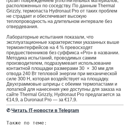
грозит повреждением уплотнительных материалов,
расположенных по соседству. По данным Thermal
Grizzly, термопаста Hydronaut Pro от таких проблем
не страдает и обеспечивает высокую
теплопроводность на длительном интервале без
отвердевания.
Лабораторные испытания показали, что
эксплуатационные характеристики указанных выше
термоинтерфейсов на 4 % превосходят
предшественников без суффикса «Pro» в названии.
Методика испытаний, проводимых самим
производителем, подразумевает использование
контактной площадки размерами 30 × 30 мм для
отвода 240 Вт тепловой энергии при механической
силе 300 Н, которая воздействует на площадку.
Двухграммовые шприцы с обеими термопастами и
лопаткой для нанесения уже доступны для заказа на
сайте Thermal Grizzly, Hydronaut Pro предлагается за
€14,9, а Duronaut Pro — за €17,9.
✆
Читать IT-новости в Telegram
Также по теме: