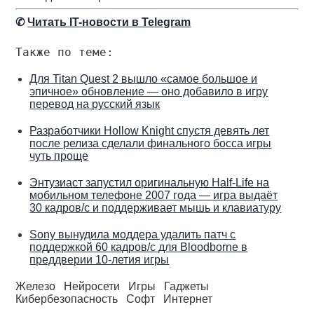
✆
Читать IT-новости в Telegram
Также по теме:
Для Titan Quest 2 вышло «самое большое и
эпичное» обновление — оно добавило в игру
перевод на русский язык
Разработчики Hollow Knight спустя девять лет
после релиза сделали финального босса игры
чуть проще
Энтузиаст запустил оригинальную Half-Life на
мобильном телефоне 2007 года — игра выдаёт
30 кадров/с и поддерживает мышь и клавиатуру
Sony вынудила моддера удалить патч с
поддержкой 60 кадров/с для Bloodborne в
преддверии 10-летия игры
Железо
Нейросети
Игры
Гаджеты
Кибербезопасность
Софт
Интернет