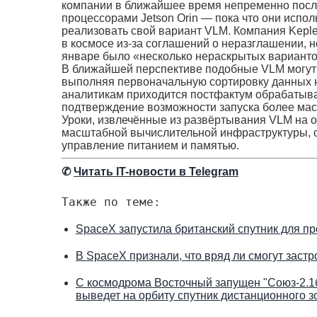
компании в ближайшее время непременно послед
процессорами Jetson Orin — пока что они испол
реализовать свой вариант VLM. Компания Keple
в космосе из-за соглашений о неразглашении, н
январе было «несколько нераскрытых вариант
В ближайшей перспективе подобные VLM могут 
выполняя первоначальную сортировку данных н
аналитикам приходится постфактум обрабатыва
подтверждение возможности запуска более ма
Уроки, извлечённые из развёртывания VLM на 
масштабной вычислительной инфраструктуры, ос
управление питанием и памятью.
✆
Читать IT-новости в Telegram
Также по теме:
SpaceX запустила британский спутник для п
В SpaceX признали, что вряд ли смогут заст
С космодрома Восточный запущен "Союз-2.1б"
выведет на орбиту спутник дистанционного зо