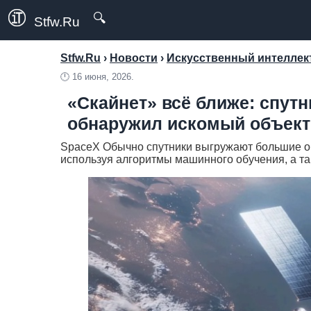
🔍
Stfw.Ru
Stfw.Ru
›
Новости
›
Искусственный интеллект
🕛
16 июня, 2026.
«Скайнет» всё ближе: спут
обнаружил искомый объек
SpaceX Обычно спутники выгружают большие о
используя алгоритмы машинного обучения, а та