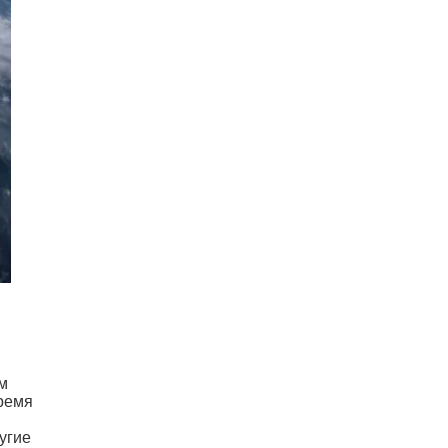
ом
время
угие