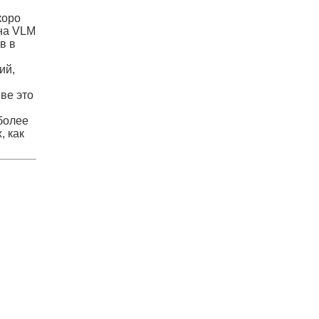
коро
она VLM
в в
ий,
ве это
более
, как