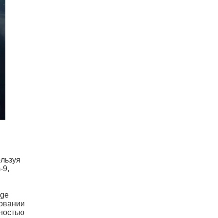
льзуя
-9,
age
довании
бностью