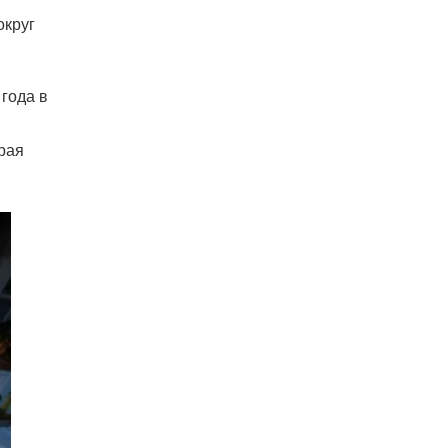
округ
года в
рая