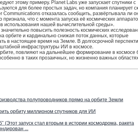
уют этому примеру. Planet Labs уже запускает спутники с
ьзуются для более простых задач, но компания планирует с
r Communications отказалась сообщить, развёртывала ли 
о признала, что с момента запуска её космических аппарато
ов использования нашей вычислительной среды».
значительно повысить полезность космических исследован
а орбите и кардинально снижая поток данных, которые
ть в настоящее время на Земле. В долгосрочной перспекти
сштабной инфраструктуры ИИ в космосе.
орбите, повлияют на дальнейшее формирование в космосе 
обенно в таких прозаичных, но жизненно важных областях
роизводства полупроводников прямо на орбите Земли
роить орбиту миллионом спутников для ИИ
 (Этот запуск стал вторым в истории космодрома, ракета
ндирован ...