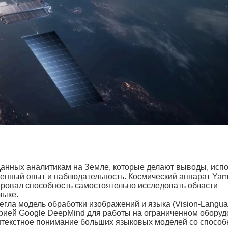
анных аналитикам на Земле, которые делают выводы, испо
енный опыт и наблюдательность. Космический аппарат Yam
рировал способность самостоятельно исследовать области
зыке.
егла модель обработки изображений и языка (Vision-Langu
рией Google DeepMind для работы на ограниченном обору
онтекстное понимание больших языковых моделей со спосо