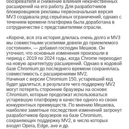
обозревателя и снижение влияния некачественных
расширений на его работу. Для разработчиков
блокировщиков рекламы первоначальная версия
MV3 создавала ряд серьёзных ограничений, однако с
течением времени платформа была доработана в
сотрудничестве с представителями отрасли.
«Короче, вся эта история длилась очень долго и MV3
мы совместными усилиями довели до приемлемого
состояния», — добавил господин Мешков. Он
уточнил, что основные изменения произошли в
период с 2019 по 2024 годы, когда Chrome переходил
на новую архитектуру расширений. Однако в кодовой
базе Chromium до последнего времени сохранялась
совместимость с расширениями MV2.
Начиная с версии Chromium 150, устаревший код
будет удаляться, в результате чего поддержку MV2
могут потерять сторонние браузеры на основе
Chromium, которые продолжат использоваться
устаревшую платформу в качестве одного из своих
конкурентных преимуществ. По мнению Мешкова,
наиболее заметные последствия изменений затронут
разработчиков браузеров на базе Chromium,
сохраняющих поддержку MV2, в число которых
входят Opera, Edge, ave и др.