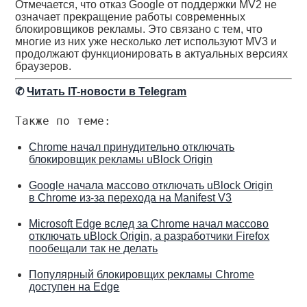
Отмечается, что отказ Google от поддержки MV2 не
означает прекращение работы современных
блокировщиков рекламы. Это связано с тем, что
многие из них уже несколько лет используют MV3 и
продолжают функционировать в актуальных версиях
браузеров.
✆
Читать IT-новости в Telegram
Также по теме:
Chrome начал принудительно отключать
блокировщик рекламы uBlock Origin
Google начала массово отключать uBlock Origin
в Chrome из-за перехода на Manifest V3
Microsoft Edge вслед за Chrome начал массово
отключать uBlock Origin, а разработчики Firefox
пообещали так не делать
Популярный блокировщих рекламы Chrome
доступен на Edge