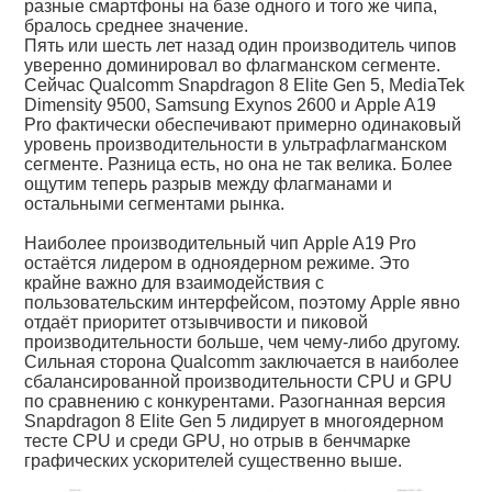
разные смартфоны на базе одного и того же чипа,
бралось среднее значение.
Пять или шесть лет назад один производитель чипов
уверенно доминировал во флагманском сегменте.
Сейчас Qualcomm Snapdragon 8 Elite Gen 5, MediaTek
Dimensity 9500, Samsung Exynos 2600 и Apple A19
Pro фактически обеспечивают примерно одинаковый
уровень производительности в ультрафлагманском
сегменте. Разница есть, но она не так велика. Более
ощутим теперь разрыв между флагманами и
остальными сегментами рынка.
Наиболее производительный чип Apple A19 Pro
остаётся лидером в одноядерном режиме. Это
крайне важно для взаимодействия с
пользовательским интерфейсом, поэтому Apple явно
отдаёт приоритет отзывчивости и пиковой
производительности больше, чем чему-либо другому.
Сильная сторона Qualcomm заключается в наиболее
сбалансированной производительности CPU и GPU
по сравнению с конкурентами. Разогнанная версия
Snapdragon 8 Elite Gen 5 лидирует в многоядерном
тесте CPU и среди GPU, но отрыв в бенчмарке
графических ускорителей существенно выше.