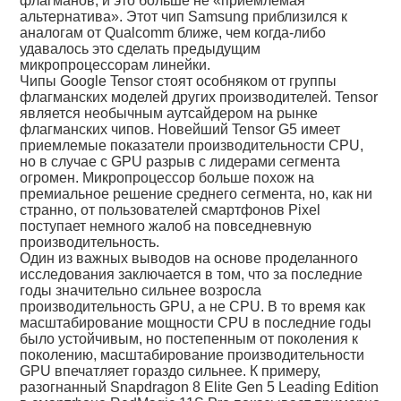
флагманов, и это больше не «приемлемая
альтернатива». Этот чип Samsung приблизился к
аналогам от Qualcomm ближе, чем когда-либо
удавалось это сделать предыдущим
микропроцессорам линейки.
Чипы Google Tensor стоят особняком от группы
флагманских моделей других производителей. Tensor
является необычным аутсайдером на рынке
флагманских чипов. Новейший Tensor G5 имеет
приемлемые показатели производительности CPU,
но в случае с GPU разрыв с лидерами сегмента
огромен. Микропроцессор больше похож на
премиальное решение среднего сегмента, но, как ни
странно, от пользователей смартфонов Pixel
поступает немного жалоб на повседневную
производительность.
Один из важных выводов на основе проделанного
исследования заключается в том, что за последние
годы значительно сильнее возросла
производительность GPU, а не CPU. В то время как
масштабирование мощности CPU в последние годы
было устойчивым, но постепенным от поколения к
поколению, масштабирование производительности
GPU впечатляет гораздо сильнее. К примеру,
разогнанный Snapdragon 8 Elite Gen 5 Leading Edition