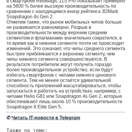
в смартфоне RedMagic 11S Pro показывает примерно
на 5600 % более высокую производительность по
сравнению с находящимся внизу рейтинга 3DMark
Snapdragon 4s Gen 2.
Отметим также, что рынок мобильных чипов больше
не развивается равномерно. Разрыв в
производительности между верхним средним
сегментом и флагманами значительно сократился, в
то время как в нижнем сегменте почти не происходит
изменений. Это означает, что чипы среднего сегмента
быстрее приближаются к верхнему сегменту, чем
чипы нижнего сегмента совершенствуются. В
результате потребители могут получить гораздо
более производительное устройство, если будут
избегать смартфонов с чипами нижнего ценового
сегмента. Тем не менее остаётся удивительной
способность приложений масштабироваться, чтобы
запускаться и работать на устройствах, например, с
чипами Helio G81 или Snapdragon 4s Gen 2, которые
обеспечивают лишь около 10 % производительности
Snapdragon 8 Elite Gen 5.
✆
Читать IT-новости в Telegram
Также по теме: