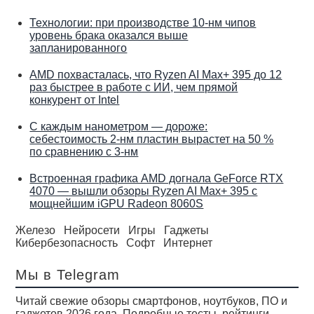
Технологии: при производстве 10-нм чипов
уровень брака оказался выше
запланированного
AMD похвасталась, что Ryzen AI Max+ 395 до 12
раз быстрее в работе с ИИ, чем прямой
конкурент от Intel
С каждым нанометром — дороже:
себестоимость 2-нм пластин вырастет на 50 %
по сравнению с 3-нм
Встроенная графика AMD догнала GeForce RTX
4070 — вышли обзоры Ryzen AI Max+ 395 с
мощнейшим iGPU Radeon 8060S
Железо
Нейросети
Игры
Гаджеты
Кибербезопасность
Софт
Интернет
Мы в Telegram
Читай свежие обзоры смартфонов, ноутбуков, ПО и
гаджетов 2026 года. Подробные тесты, рейтинги,