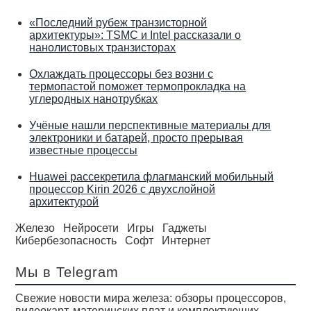
«Последний рубеж транзисторной
архитектуры»: TSMC и Intel рассказали о
нанолистовых транзисторах
Охлаждать процессоры без возни с
термопастой поможет термопрокладка на
углеродных нанотрубках
Учёные нашли перспективные материалы для
электроники и батарей, просто прерывая
известные процессы
Huawei рассекретила флагманский мобильный
процессор Kirin 2026 с двухслойной
архитектурой
Железо
Нейросети
Игры
Гаджеты
Кибербезопасность
Софт
Интернет
Мы в Telegram
Свежие новости мира железа: обзоры процессоров,
видеокарт, материнских плат и комплектующих.