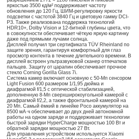
яркостью 3500 кд/м² поддерживает частоту
обновления до 120 Гц, ШИМ-регулировку яркости
подсветки с частотой 3840 Гц и цветовую гамму DCI-
P3. Также реализована поддержка технологий
HDR10+, Dolby Vision и 12-битной глубины цвета, что
в совокупности обеспечивает чёткую яркую картинку
даже под прямыми лучами солнца.
Дисплей получил три сертификата TÜV Rheinland по
защите зрения, гарантируя комфортный для глаз
просмотр контента в течение длительного времени. В
дисплей встроен ультразвуковой сканер отпечатков
пальцев. Защиту от царапин обеспечивает прочное
стекло Corning Gorilla Glass 7i.
Система камер включает основную с 50-Мп сенсором
Light Fusion 600 размером 1/1,95 дюйма и
диафрагмой f/1,5 с оптической стабилизацией,
дополненную 8-Мп сверхширокоугольной камерой с
диафрагмой f/2,2, а также фронтальной камерой на
20 Мп. Самый ёмкий в линейке Poco аккумулятор на
8500 мА·ч обеспечивает до двух дней автономной
работы на одном заряде и поддерживает технологии
быстрой зарядки HyperCharge мощностью 100 Вт и
обратной зарядки мощностью 27 Вт.
Для управления устройством используется Xiaomi