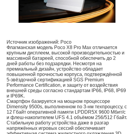
Источник изображений: Poco
Флагманская модель Poco X8 Pro Max отличается
крупным дисплеем, высокой производительностью и
массивной батареей, способной обеспечить до 2
дней работы без подзарядки. Несмотря на
премиальный дизайн, устройство обладает
повышенной прочностью корпуса, подтверждённой
5-звёздочной сертификацией SGS Premium
Performance Certification, и защиту от воздействия
внешней среды согласно стандартам IP66, IP68, IP69
и IP69K.
Смартфон базируется на мощном процессоре
Dimensity 9500s, выполненном по 3-нм техпроцессу, с
12 Гбайт оперативной памяти LPDDR5X 9600 Мбит/с
и флеш-накопителем UFS 4.1 объёмом 256/512 Гбайт.
Стабильную работу устройства даже в разгар
напряжённых игровых сессий обеспечивает
эффективная система жидкостного охлаждения 3D