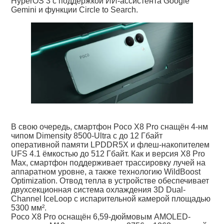
HyperOS 3 с поддержкой ИИ-ассистента Google
Gemini и функции Circle to Search.
В свою очередь, смартфон Poco X8 Pro снащён 4-нм
чипом Dimensity 8500-Ultra с до 12 Гбайт
оперативной памяти LPDDR5X и флеш-накопителем
UFS 4.1 ёмкостью до 512 Гбайт. Как и версия X8 Pro
Max, смартфон поддерживает трассировку лучей на
аппаратном уровне, а также технологию WildBoost
Optimization. Отвод тепла в устройстве обеспечивает
двухсекционная система охлаждения 3D Dual-
Channel IceLoop с испарительной камерой площадью
5300 мм².
Poco X8 Pro оснащён 6,59-дюймовым AMOLED-