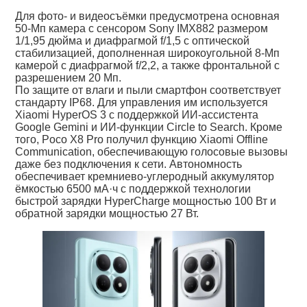
Для фото- и видеосъёмки предусмотрена основная
50-Мп камера с сенсором Sony IMX882 размером
1/1,95 дюйма и диафрагмой f/1,5 с оптической
стабилизацией, дополненная широкоугольной 8-Мп
камерой с диафрагмой f/2,2, а также фронтальной с
разрешением 20 Мп.
По защите от влаги и пыли смартфон соответствует
стандарту IP68. Для управления им используется
Xiaomi HyperOS 3 с поддержкой ИИ-ассистента
Google Gemini и ИИ-функции Circle to Search. Кроме
того, Poco X8 Pro получил функцию Xiaomi Offline
Communication, обеспечивающую голосовые вызовы
даже без подключения к сети. Автономность
обеспечивает кремниево-углеродный аккумулятор
ёмкостью 6500 мА·ч с поддержкой технологии
быстрой зарядки HyperCharge мощностью 100 Вт и
обратной зарядки мощностью 27 Вт.