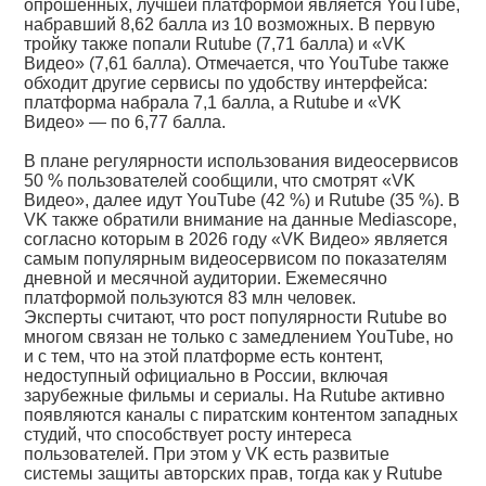
опрошенных, лучшей платформой является YouTube,
набравший 8,62 балла из 10 возможных. В первую
тройку также попали Rutube (7,71 балла) и «VK
Видео» (7,61 балла). Отмечается, что YouTube также
обходит другие сервисы по удобству интерфейса:
платформа набрала 7,1 балла, а Rutube и «VK
Видео» — по 6,77 балла.
В плане регулярности использования видеосервисов
50 % пользователей сообщили, что смотрят «VK
Видео», далее идут YouTube (42 %) и Rutube (35 %). В
VK также обратили внимание на данные Mediascope,
согласно которым в 2026 году «VK Видео» является
самым популярным видеосервисом по показателям
дневной и месячной аудитории. Ежемесячно
платформой пользуются 83 млн человек.
Эксперты считают, что рост популярности Rutube во
многом связан не только с замедлением YouTube, но
и с тем, что на этой платформе есть контент,
недоступный официально в России, включая
зарубежные фильмы и сериалы. На Rutube активно
появляются каналы с пиратским контентом западных
студий, что способствует росту интереса
пользователей. При этом у VK есть развитые
системы защиты авторских прав, тогда как у Rutube