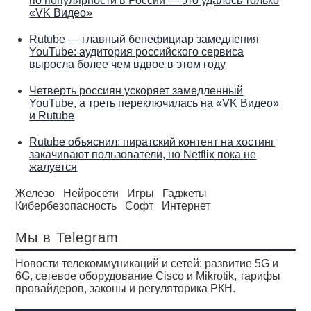
по популярности в России — это удалось только
«VK Видео»
Rutube — главный бенефициар замедления
YouTube: аудитория российского сервиса
выросла более чем вдвое в этом году
Четверть россиян ускоряет замедленный
YouTube, а треть переключилась на «VK Видео»
и Rutube
Rutube объяснил: пиратский контент на хостинг
закачивают пользователи, но Netflix пока не
жалуется
Железо
Нейросети
Игры
Гаджеты
Кибербезопасность
Софт
Интернет
Мы в Telegram
Новости телекоммуникаций и сетей: развитие 5G и
6G, сетевое оборудование Cisco и Mikrotik, тарифы
провайдеров, законы и регуляторика РКН.