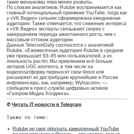
такие механизмы пока менее развиты.
По словам аналитиков, Rutube воспринимается как
главный потенциальный преемник YouTube, тогда как
у «VK Видео» сильнее сформирована ежедневная
аудитория. Также отмечается, что снижение интереса
к «VK Видео» эксперты связывают скорее с
завершением периода ажиотажного роста, чем с
массовым оттоком аудитории.
Данные TelecomDaily соотносятся с аналитикой
Rutube. «Ежемесячная аудитория Rutube в среднем
уже превышает 83–85 млн пользователей, а их
лояльность растёт. Мы привлекаем всё больше
авторов UGC-контента, в том числе на
видеоплатформу переносят свои блоги или
расширяют их дистрибуцию крупнейшие в России
инфлюенсеры, как, например, Wylsacom», —
сообщили в пресс-службе цифровых активов
«Газпром-Медиа Холдинга».
✆
Читать IT-новости в Telegram
Также по теме:
Rutube не смог обогнать замедленный YouTube