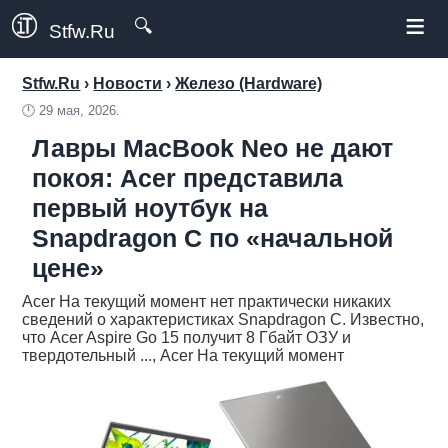
≡
🔍
Stfw.Ru
Stfw.Ru
›
Новости
›
Железо (Hardware)
🕛
29 мая, 2026.
Лавры MacBook Neo не дают
покоя: Acer представила
первый ноутбук на
Snapdragon C по «начальной
цене»
Acer На текущий момент нет практически никаких
сведений о характеристиках Snapdragon C. Известно,
что Acer Aspire Go 15 получит 8 Гбайт ОЗУ и
твердотельный ..., Acer На текущий момент