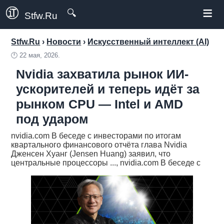
≡
🔍
Stfw.Ru
Stfw.Ru
›
Новости
›
Искусственный интеллект (AI)
🕛
22 мая, 2026.
Nvidia захватила рынок ИИ-
ускорителей и теперь идёт за
рынком CPU — Intel и AMD
под ударом
nvidia.com В беседе с инвесторами по итогам
квартального финансового отчёта глава Nvidia
Дженсен Хуанг (Jensen Huang) заявил, что
центральные процессоры ..., nvidia.com В беседе с