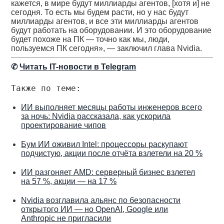
кажется, в мире будут миллиарды агентов, [хотя и] не
сегодня. То есть мы будем расти, но у нас будут
миллиарды агентов, и все эти миллиарды агентов
будут работать на оборудовании. И это оборудование
будет похоже на ПК — точно как мы, люди,
пользуемся ПК сегодня», — заключил глава Nvidia.
✆
Читать IT-новости в Telegram
Также по теме:
ИИ выполняет месяцы работы инженеров всего
за ночь: Nvidia рассказала, как ускорила
проектирование чипов
Бум ИИ оживил Intel: процессоры раскупают
подчистую, акции после отчёта взлетели на 20 %
ИИ разгоняет AMD: серверный бизнес взлетел
на 57 %, акции — на 17 %
Nvidia возглавила альянс по безопасности
открытого ИИ — но OpenAI, Google или
Anthropic не пригласили