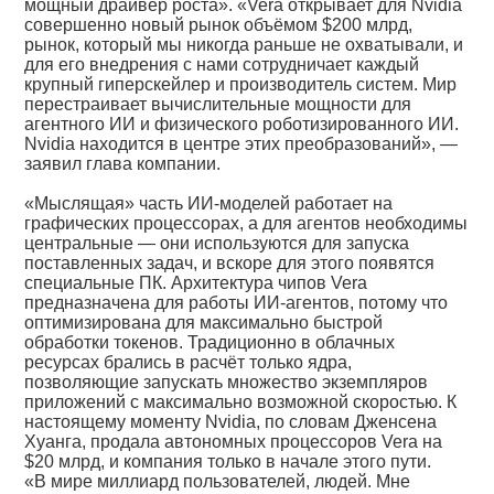
мощный драйвер роста». «Vera открывает для Nvidia
совершенно новый рынок объёмом $200 млрд,
рынок, который мы никогда раньше не охватывали, и
для его внедрения с нами сотрудничает каждый
крупный гиперскейлер и производитель систем. Мир
перестраивает вычислительные мощности для
агентного ИИ и физического роботизированного ИИ.
Nvidia находится в центре этих преобразований», —
заявил глава компании.
«Мыслящая» часть ИИ-моделей работает на
графических процессорах, а для агентов необходимы
центральные — они используются для запуска
поставленных задач, и вскоре для этого появятся
специальные ПК. Архитектура чипов Vera
предназначена для работы ИИ-агентов, потому что
оптимизирована для максимально быстрой
обработки токенов. Традиционно в облачных
ресурсах брались в расчёт только ядра,
позволяющие запускать множество экземпляров
приложений с максимально возможной скоростью. К
настоящему моменту Nvidia, по словам Дженсена
Хуанга, продала автономных процессоров Vera на
$20 млрд, и компания только в начале этого пути.
«В мире миллиард пользователей, людей. Мне