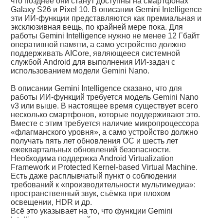
что позднее они станут доступны на смартфонах
Galaxy S26 и Pixel 10. В описании Gemini Intelligence
эти ИИ-функции представляются как премиальная и
эксклюзивная вещь, по крайней мере пока. Для
работы Gemini Intelligence нужно не менее 12 Гбайт
оперативной памяти, а само устройство должно
поддерживать AICore, являющееся системной
службой Android для выполнения ИИ-задач с
использованием модели Gemini Nano.
В описании Gemini Intelligence сказано, что для
работы ИИ-функций требуется модель Gemini Nano
v3 или выше. В настоящее время существует всего
несколько смартфонов, которые поддерживают это.
Вместе с этим требуется наличие микропроцессора
«флагманского уровня», а само устройство должно
получать пять лет обновления ОС и шесть лет
ежеквартальных обновлений безопасности.
Необходима поддержка Android Virtualization
Framework и Protected Kernel-based Virtual Machine.
Есть даже расплывчатый пункт о соблюдении
требований к «производительности мультимедиа»:
пространственный звук, съёмка при плохом
освещении, HDR и др.
Всё это указывает на то, что функции Gemini