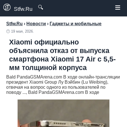
≡
🔍
Stfw.Ru
Stfw.Ru
›
Новости
›
Гаджеты и мобильные
🕛
19 мая, 2026.
Xiaomi официально
объяснила отказ от выпуска
смартфона Xiaomi 17 Air с 5,5-
мм толщиной корпуса
Bald PandaGSMArena.com В ходе онлайн-трансляции
президент Xiaomi Group Лу Вэйбин (Lu Weibing),
отвечая на вопрос одного из пользователей по
поводу ..., Bald PandaGSMArena.com В ходе