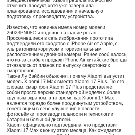
предшественником, Xiaomi решила полностью
отменить продукт, хотя уже завершила
планирование, исследования и начальную
подготовку к производству устройства.
Известно, что новинка имела номер модели
26023PN08C и кодовое название pecan.
Просочившиеся в сеть изображения прототипа
подтвердили его сходство с iPhone Air от Apple, с
ультратонким корпусом и горизонтальным
расположением двойной камеры. Ранее сообщалось,
что из-за слабых продаж iPhone Air китайские бренды
отказались от планов по выпуску сверхтонких
смартфонов.
Также Лу Вэйбин объяснил, почему Xiaomi выпустит
модель Xiaomi 17 Max вместо Xiaomi 17 Plus. По его
словам, смартфон Xiaomi 17 Plus представляет
собой просто версию стандартной модели с более
крупным экраном, в то время как Xiaomi 17 Max
является гораздо более продвинутым устройством,
сочетающим в себе улучшения в области
фотосъёмки, производительности и технологии
батареи и большой дисплей.
Xiaomi официально подтвердила, что представит
Xiaomi 17 Max к концу этого месяца. Как ожидается,