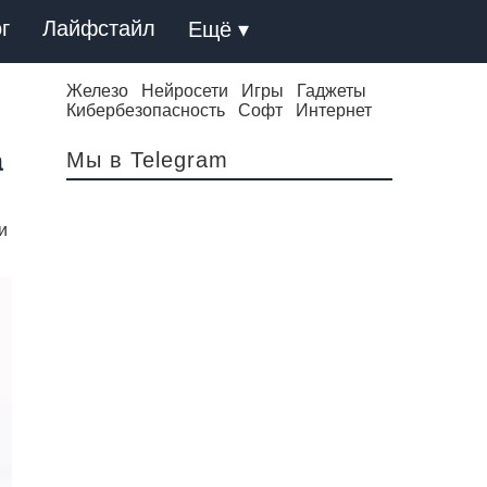
г
Лайфстайл
Ещё ▾
Железо
Нейросети
Игры
Гаджеты
Кибербезопасность
Софт
Интернет
а
Мы в Telegram
и