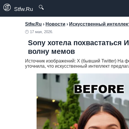
🔍
Stfw.Ru
Stfw.Ru
›
Новости
›
Искусственный интеллект
🕛
17 мая, 2026.
Sony хотела похвастаться ИИ
волну мемов
Источник изображений: X (бывший Twitter) На
уточнила, что искусственный интеллект предлаг