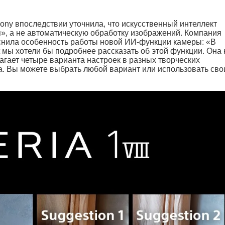
ny впоследствии уточнила, что искусственный интеллект
, а не автоматическую обработку изображений. Компания
снила особенность работы новой ИИ-функции камеры: «В
 мы хотели бы подробнее рассказать об этой функции. Она 
агает четыре варианта настроек в разных творческих
а. Вы можете выбрать любой вариант или использовать сво