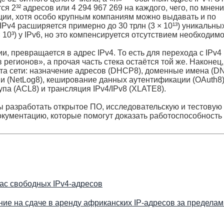
я 2³² адресов или 4 294 967 269 на каждого, чего, по мнен
ции, хотя особо крупным компаниям можно выдавать и по
IPv4 расширяется примерно до 30 трлн (3 × 10¹³) уникальны
 10³) у IPv6, но это компенсируется отсутствием необходим
 превращается в адрес IPv4. То есть для перехода с IPv4
регионов», а прочая часть стека остаётся той же. Наконец,
та сети: назначение адресов (DHCP8), доменные имена (DN
и (NetLog8), кеширование данных аутентификации (OAuth8)
па (ACL8) и трансляция IPv4/IPv8 (XLATE8).
бы разработать открытое ПО, исследовательскую и тестовую
окументацию, которые помогут доказать работоспособность
ас свободных IPv4-адресов
ние на сдаче в аренду африканских IP-адресов за пределам