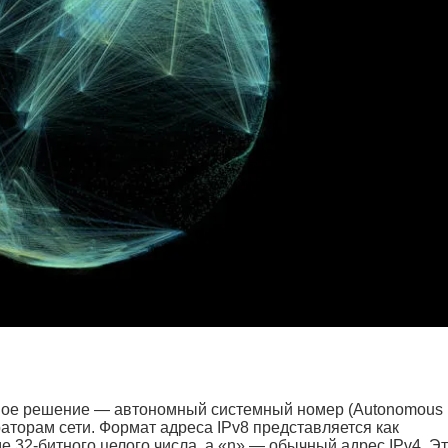
овое решение — автономный системный номер (Autonomous
торам сети. Формат адреса IPv8 представляется как
виде 32-битного целого числа, а «n» — обычный адрес IPv4. Э