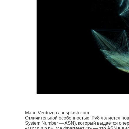
Mario Verduzco / unsplash.com
Отличительной особенностью IPv8 является н
System Number — ASN), который выдаётся опера
«r.r.r.r.n.n.n.n», где фрагмент «r» — это ASN в 