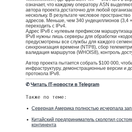
означает, что каждому оператору ASN выделяютс
автора проекта достаточно для любой организа
нескольку. В результате числовое пространство 
адресов. Меньше, чем 340 ундециллионов (3,4 ×
переходить с IPv4.
Адрес IPv8 с нулевым префиксом маршрутизации,
IPv8 нужны лишь серверы для обработки «кодов 
предусмотрены все службы для каждого сегмен
синхронизация времени (NTP8), сбор телеметри
валидация маршрутов (WHOIS8), контроль досту
Автор проекта пытается собрать $100 000, что
инфраструктуру, демонстрационные версии и д
протокола IPv8.
✆
Читать IT-новости в Telegram
Также по теме:
Северная Америка полностью исчерпала зап
Китайский предприниматель сколотил состоя
континента