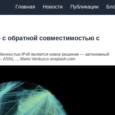
Главная
Новости
Публикации
Бло
 с обратной совместимостью с
собенностью IPv8 является новое решение — автономный
SN), ..., Mario Verduzco unsplash.com