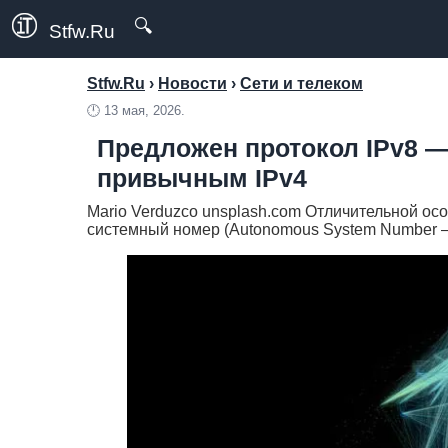
🔍
Stfw.Ru
Stfw.Ru
›
Новости
›
Сети и телеком
🕛
13 мая, 2026.
Предложен протокол IPv8 —
привычным IPv4
Mario Verduzco unsplash.com Отличительной о
системный номер (Autonomous System Number — A