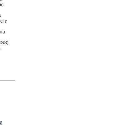
ию
х
ости
 на
S8),
,
и