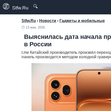
🔍
Stfw.Ru
Stfw.Ru
›
Новости
›
Гаджеты и мобильные
🕛
13 мая, 2026.
Выяснилась дата начала пр
в России
t.me Китайский производитель произвёл переход
панель производится методом холодной гравиров