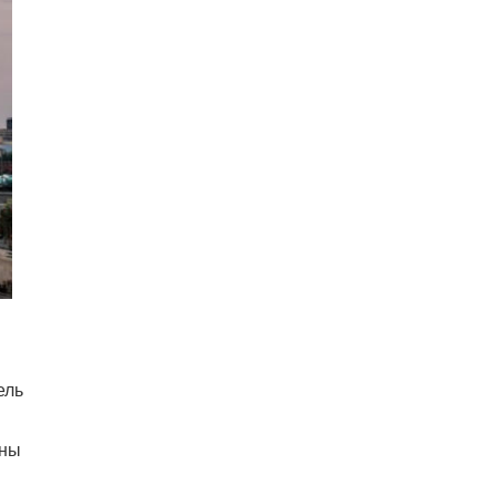
ель
ины