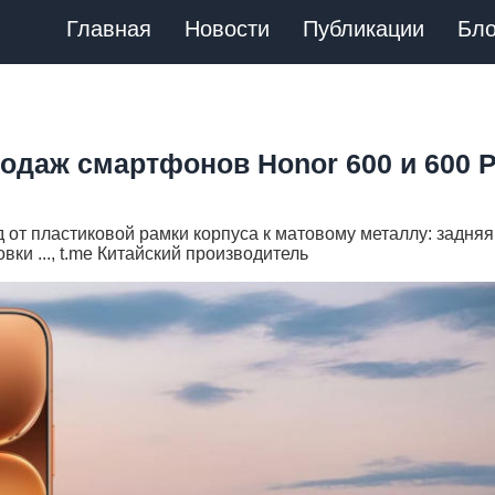
Главная
Новости
Публикации
Бло
одаж смартфонов Honor 600 и 600 P
 от пластиковой рамки корпуса к матовому металлу: задняя
ки ..., t.me Китайский производитель