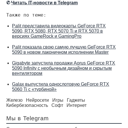
✆
Читать IT-новости в Telegram
Также по теме:
Palit представила видеокарты GeForce RTX
5090, RTX 5080, RTX 5070 Ti и RTX 5070 в
версиях GameRock и GamingPro
Palit показала свою самую лучшую GeForce RTX
5090 в новом лаконичном исполнении Master
Gigabyte запустила продажи Aorus GeForce RTX
5090 Infinity с необычным дизайном и скрытым
вентилятором
Galax выпустила однослотовую GeForce RTX
5060 Ti с «турбиной»
Железо
Нейросети
Игры
Гаджеты
Кибербезопасность
Софт
Интернет
Мы в Telegram