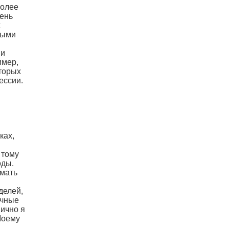
более
пень
х
ными
 и
имер,
торых
ессии.
ках,
 тому
оды.
имать
делей,
очные
Лично я
Моему