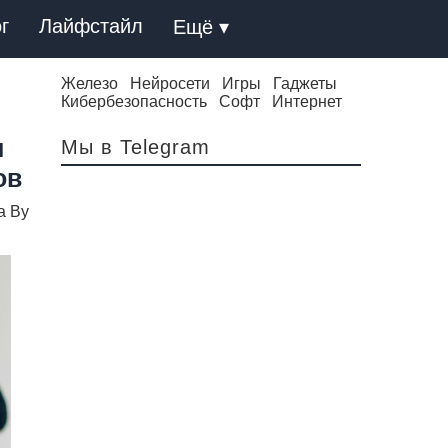
г
Лайфстайл
Ещё ▾
Железо
Нейросети
Игры
Гаджеты
Кибербезопасность
Софт
Интернет
и
Мы в Telegram
ов
а Ву