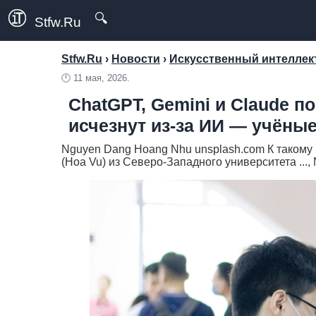
🔍
Stfw.Ru
Stfw.Ru
›
Новости
›
Искусственный интеллект
🕛
11 мая, 2026.
ChatGPT, Gemini и Claude п
исчезнут из-за ИИ — учёны
Nguyen Dang Hoang Nhu unsplash.com К такому 
(Hoa Vu) из Северо-Западного университета ...