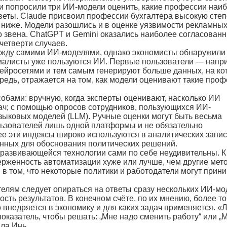
и попросили три ИИ-модели оценить, какие профессии наи
веты. Claude присвоил профессии бухгалтера высокую сте
о ниже. Модели разошлись и в оценке уязвимости рекламны
о звена. ChatGPT и Gemini оказались наиболее согласован
четверти случаев.
ежду самими ИИ-моделями, однако экономисты обнаружили
ециалисты уже пользуются ИИ. Первые пользователи — напр
ейросетями и тем самым генерируют больше данных, на ко
редь, отражается на том, как модели оценивают такие проф
обами: вручную, когда эксперты оценивают, насколько ИИ
ач; с помощью опросов сотрудников, пользующихся ИИ-
ыковых моделей (LLM). Ручные оценки могут быть весьма
ьзователей лишь одной платформы и не обязательно
ее эти индексы широко используются в аналитических запис
енных для обоснования политических решений.
азвивающейся технологии сами по себе неудивительны. К
рженность автоматизации хуже или лучше, чем другие мет
 в том, что некоторые политики и работодатели могут прин
телям следует опираться на ответы сразу нескольких ИИ-мо
ость результатов. В конечном счёте, по их мнению, более т
о внедряется в экономику и для каких задач применяется. «
оказатель, чтобы решать: „Мне надо сменить работу“ или „
ла Инь.