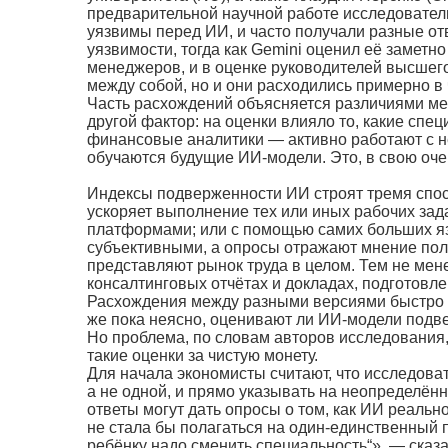
предварительной научной работе исследовател
уязвимы перед ИИ, и часто получали разные от
уязвимости, тогда как Gemini оценил её заметн
менеджеров, и в оценке руководителей высшег
между собой, но и они расходились примерно в 
Часть расхождений объясняется различиями м
другой фактор: на оценки влияло то, какие сп
финансовые аналитики — активно работают с н
обучаются будущие ИИ-модели. Это, в свою оче
Индексы подверженности ИИ строят тремя спос
ускоряет выполнение тех или иных рабочих зад
платформами; или с помощью самих больших яз
субъективными, а опросы отражают мнение пол
представляют рынок труда в целом. Тем не мен
консалтинговых отчётах и докладах, подготовл
Расхождения между разными версиями быстро р
же пока неясно, оценивают ли ИИ-модели подве
Но проблема, по словам авторов исследования,
такие оценки за чистую монету.
Для начала экономисты считают, что исследова
а не одной, и прямо указывать на неопределённ
ответы могут дать опросы о том, как ИИ реальн
не стала бы полагаться на один-единственный п
ребёнку надо сменить специальность“», — сказа