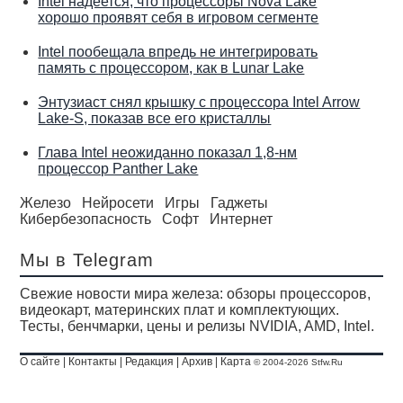
Intel надеется, что процессоры Nova Lake
хорошо проявят себя в игровом сегменте
Intel пообещала впредь не интегрировать
память с процессором, как в Lunar Lake
Энтузиаст снял крышку с процессора Intel Arrow
Lake-S, показав все его кристаллы
Глава Intel неожиданно показал 1,8-нм
процессор Panther Lake
Железо
Нейросети
Игры
Гаджеты
Кибербезопасность
Софт
Интернет
Мы в Telegram
Свежие новости мира железа: обзоры процессоров,
видеокарт, материнских плат и комплектующих.
Тесты, бенчмарки, цены и релизы NVIDIA, AMD, Intel.
О сайте
|
Контакты
|
Редакция
|
Архив
|
Карта
© 2004-2026 Stfw.Ru