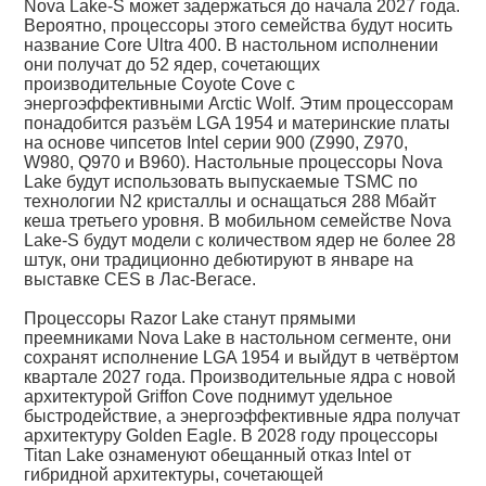
Nova Lake-S может задержаться до начала 2027 года.
Вероятно, процессоры этого семейства будут носить
название Core Ultra 400. В настольном исполнении
они получат до 52 ядер, сочетающих
производительные Coyote Cove с
энергоэффективными Arctic Wolf. Этим процессорам
понадобится разъём LGA 1954 и материнские платы
на основе чипсетов Intel серии 900 (Z990, Z970,
W980, Q970 и B960). Настольные процессоры Nova
Lake будут использовать выпускаемые TSMC по
технологии N2 кристаллы и оснащаться 288 Мбайт
кеша третьего уровня. В мобильном семействе Nova
Lake-S будут модели с количеством ядер не более 28
штук, они традиционно дебютируют в январе на
выставке CES в Лас-Вегасе.
Процессоры Razor Lake станут прямыми
преемниками Nova Lake в настольном сегменте, они
сохранят исполнение LGA 1954 и выйдут в четвёртом
квартале 2027 года. Производительные ядра с новой
архитектурой Griffon Cove поднимут удельное
быстродействие, а энергоэффективные ядра получат
архитектуру Golden Eagle. В 2028 году процессоры
Titan Lake ознаменуют обещанный отказ Intel от
гибридной архитектуры, сочетающей