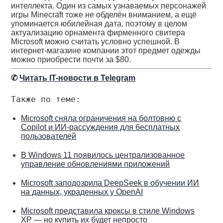
интеллекта. Один из самых узнаваемых персонажей
игры Minecraft тоже не обделён вниманием, а ещё
упоминается юбилейная дата, поэтому в целом
актуализацию орнамента фирменного свитера
Microsoft можно считать условно успешной. В
интернет-магазине компании этот предмет одежды
можно приобрести почти за $80.
✆
Читать IT-новости в Telegram
Также по теме:
Microsoft сняла ограничения на болтовню с
Copilot и ИИ-рассуждения для бесплатных
пользователей
В Windows 11 появилось централизованное
управление обновлениями приложений
Microsoft заподозрила DeepSeek в обучении ИИ
на данных, украденных у OpenAI
Microsoft представила кроксы в стиле Windows
XP — но купить их будет непросто