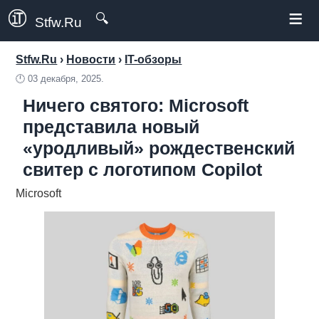
≡
🔍
Stfw.Ru
Stfw.Ru
›
Новости
›
IT-обзоры
🕛
03 декабря, 2025.
Ничего святого: Microsoft
представила новый
«уродливый» рождественский
свитер с логотипом Copilot
Microsoft