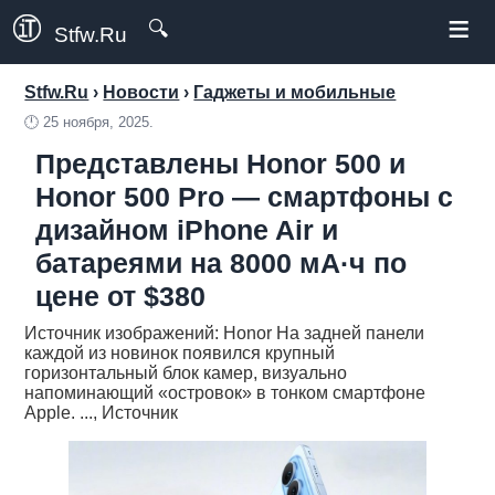
≡
🔍
Stfw.Ru
Stfw.Ru
›
Новости
›
Гаджеты и мобильные
🕛
25 ноября, 2025.
Представлены Honor 500 и
Honor 500 Pro — смартфоны с
дизайном iPhone Air и
батареями на 8000 мА·ч по
цене от $380
Источник изображений: Honor На задней панели
каждой из новинок появился крупный
горизонтальный блок камер, визуально
напоминающий «островок» в тонком смартфоне
Apple. ..., Источник