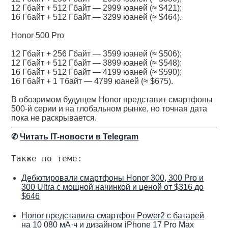
12 Гбайт + 512 Гбайт — 2999 юаней (≈ $421);
16 Гбайт + 512 Гбайт — 3299 юаней (≈ $464).
Honor 500 Pro
12 Гбайт + 256 Гбайт — 3599 юаней (≈ $506);
12 Гбайт + 512 Гбайт — 3899 юаней (≈ $548);
16 Гбайт + 512 Гбайт — 4199 юаней (≈ $590);
16 Гбайт + 1 Тбайт — 4799 юаней (≈ $675).
В обозримом будущем Honor представит смартфоны
500-й серии и на глобальном рынке, но точная дата
пока не раскрывается.
✆
Читать IT-новости в Telegram
Также по теме:
Дебютировали смартфоны Honor 300, 300 Pro и
300 Ultra с мощной начинкой и ценой от $316 до
$646
Honor представила смартфон Power2 с батарей
на 10 080 мА·ч и дизайном iPhone 17 Pro Max