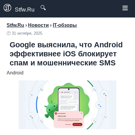
≡
🔍
Stfw.Ru
Stfw.Ru
›
Новости
›
IT-обзоры
🕛
31 октября, 2025.
Google выяснила, что Android
эффективнее iOS блокирует
спам и мошеннические SMS
Android