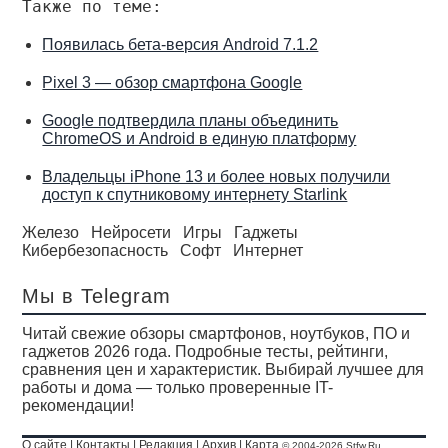
Также по теме:
Появилась бета-версия Android 7.1.2
Pixel 3 — обзор смартфона Google
Google подтвердила планы объединить
ChromeOS и Android в единую платформу
Владельцы iPhone 13 и более новых получили
доступ к спутниковому интернету Starlink
Железо
Нейросети
Игры
Гаджеты
Кибербезопасность
Софт
Интернет
Мы в Telegram
Читай свежие обзоры смартфонов, ноутбуков, ПО и
гаджетов 2026 года. Подробные тесты, рейтинги,
сравнения цен и характеристик. Выбирай лучшее для
работы и дома — только проверенные IT-
рекомендации!
О сайте
|
Контакты
|
Редакция
|
Архив
|
Карта
© 2004-2026 Stfw.Ru