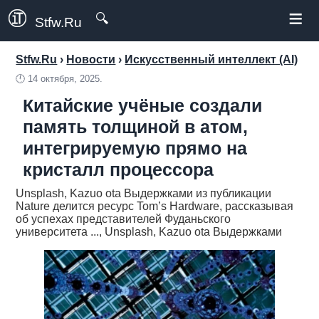
≡
🔍
Stfw.Ru
Stfw.Ru
›
Новости
›
Искусственный интеллект (AI)
🕛
14 октября, 2025.
Китайские учёные создали
память толщиной в атом,
интегрируемую прямо на
кристалл процессора
Unsplash, Kazuo ota Выдержками из публикации
Nature делится ресурс Tom’s Hardware, рассказывая
об успехах представителей Фуданьского
университета ..., Unsplash, Kazuo ota Выдержками