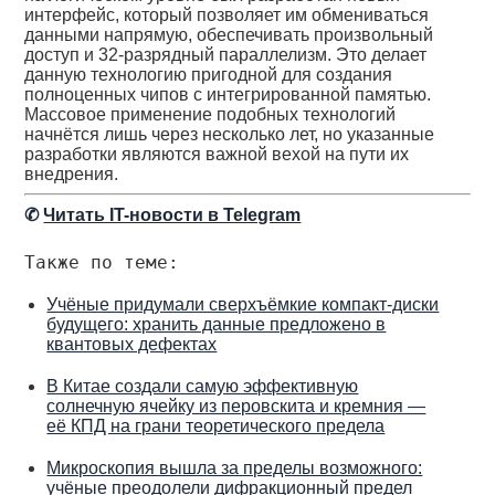
интерфейс, который позволяет им обмениваться
данными напрямую, обеспечивать произвольный
доступ и 32-разрядный параллелизм. Это делает
данную технологию пригодной для создания
полноценных чипов с интегрированной памятью.
Массовое применение подобных технологий
начнётся лишь через несколько лет, но указанные
разработки являются важной вехой на пути их
внедрения.
✆
Читать IT-новости в Telegram
Также по теме:
Учёные придумали сверхъёмкие компакт-диски
будущего: хранить данные предложено в
квантовых дефектах
В Китае создали самую эффективную
солнечную ячейку из перовскита и кремния —
её КПД на грани теоретического предела
Микроскопия вышла за пределы возможного:
учёные преодолели дифракционный предел