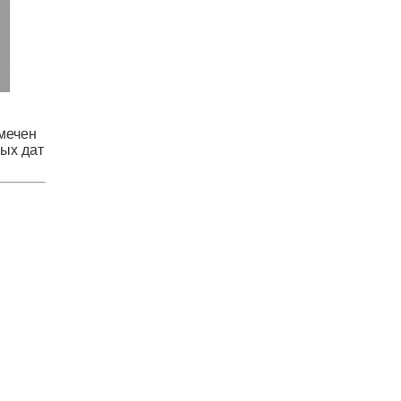
амечен
ых дат