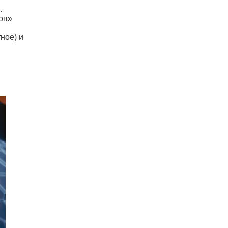
.
ов»
ное) и