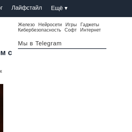
г
Лайфстайл
Ещё ▾
Железо
Нейросети
Игры
Гаджеты
Кибербезопасность
Софт
Интернет
Мы в Telegram
м с
х