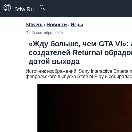
🔍
Stfw.Ru
Stfw.Ru
›
Новости
›
Игры
🕛
26 сентября, 2025.
«Жду больше, чем GTA VI»:
создателей Returnal обрад
датой выхода
Источник изображений: Sony Interactive Entert
февральского выпуска State of Play и собиралас