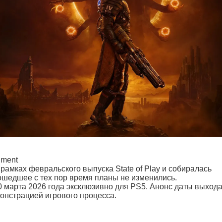
nment
амках февральского выпуска State of Play и собиралась
рошедшее с тех пор время планы не изменились.
20 марта 2026 года эксклюзивно для PS5. Анонс даты выход
нстрацией игрового процесса.