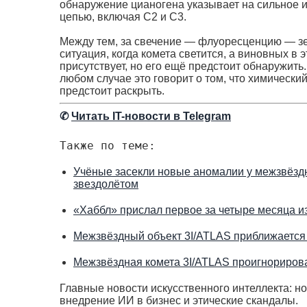
обнаружение цианогена указывает на сильное 
цепью, включая C2 и C3.
Между тем, за свечение — флуоресценцию — з
ситуация, когда комета светится, а виновных в 
присутствует, но его ещё предстоит обнаружить
любом случае это говорит о том, что химически
предстоит раскрыть.
✆
Читать IT-новости в Telegram
Также по теме:
Учёные засекли новые аномалии у межзвёзд
звездолётом
«Хаббл» прислал первое за четыре месяца 
Межзвёздный объект 3I/ATLAS приближается 
Межзвёздная комета 3I/ATLAS проигнорирова
Главные новости искусственного интеллекта: н
внедрение ИИ в бизнес и этические скандалы.