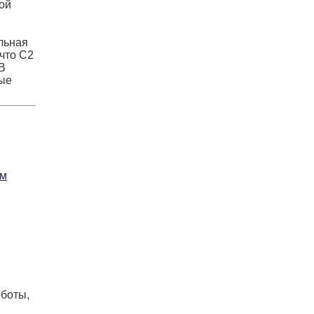
ой
льная
 что C2
 В
рые
ым
оботы,