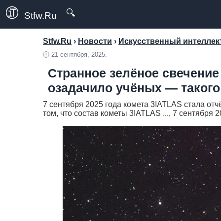
🔍
Stfw.Ru
Stfw.Ru
›
Новости
›
Искусственный интеллект
🕛
21 сентября, 2025.
Странное зелёное свечение
озадачило учёных — такого
7 сентября 2025 года комета 3IATLAS стала отч
том, что состав кометы 3IATLAS ..., 7 сентября 