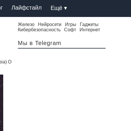
г
Лайфстайл
Ещё ▾
Железо
Нейросети
Игры
Гаджеты
Кибербезопасность
Софт
Интернет
Мы в Telegram
ia) О