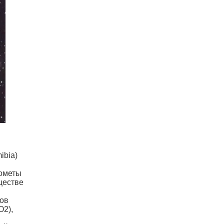
ibia)
кометы
ществе
ров
O2),