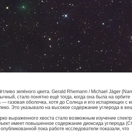
ётливо зелёного цвета. Gerald Rhemann / Michael Jäger (Nam
бычный, стало понятно ещё тогда, когда она была на орбите
а — газовая оболочка, хотя до Солнца и его испаряющих с 
леко. Это указывало на высокое содержание углерода в ве
ярко выраженного хвоста стало возможным изучение спект
бъект имеет повышенное содержание диоксида углерода (C
е опубликованной пока работе исследователи показали, что