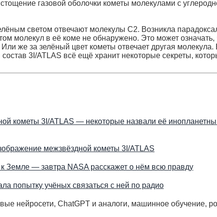
истощение газовой оболочки кометы молекулами с углеродн
елёным светом отвечают молекулы C2. Возникла парадокса
этом молекул в её коме не обнаружено. Это может означать,
. Или же за зелёный цвет кометы отвечает другая молекула.
й состав 3I/ATLAS всё ещё хранит некоторые секреты, кото
ной кометы 3I/ATLAS — некоторые назвали её инопланетн
изображение межзвёздной кометы 3I/ATLAS
к Земле — завтра NASA расскажет о нём всю правду
ла попытку учёных связаться с ней по радио
овые нейросети, ChatGPT и аналоги, машинное обучение, р