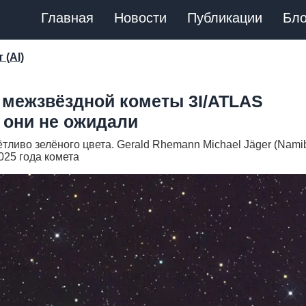
Главная
Новости
Публикации
Бло
 (AI)
 межзвёздной кометы 3I/ATLAS
 они не ожидали
ётливо зелёного цвета. Gerald Rhemann Michael Jäger (Namib
2025 года комета