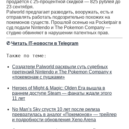
продаётся с 25-процентной скидкой — 825 рублей до
23 сентября.
Palworld предлагает разводить, вооружать, есть и
отправлять работать подозрительно похожих на
покемонов существ. Прошлой осенью на Pocketpair в
суд подали Nintendo и The Pokemon Company —
студию обвиняют в нарушении патентных прав.
✆
Читать IT-новости в Telegram
Также по теме:
Создатели Palworld раскрыли суть судебных
претензий Nintendo и The Pokemon Company к
«покемонам с пушками»
Heroes of Might & Magic: Olden Era вышла в
раннем доступе Steam — фанаты ждали этого
11 лет
No Man’s Sky спустя 10 лет после релиза
превратилась в аналог «Покемонов» — трейлер
и подробности обновления Xeno Arena