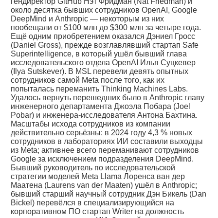
гендиректор GitHub Нэт Фридман (Nat Friedman) и
около десятка бывших сотрудников OpenAI, Google
DeepMind и Anthropic — некоторым из них
пообещали от $100 млн до $300 млн за четыре года.
Ещё одним приобретением оказался Дэниел Гросс
(Daniel Gross), прежде возглавлявший стартап Safe
Superintelligence, в который ушёл бывший глава
исследовательского отдела OpenAI Илья Суцкевер
(Ilya Sutskever). В MSL перевели девять опытных
сотрудников самой Meta после того, как их
попыталась переманить Thinking Machines Labs.
Удалось вернуть перешедших было в Anthropic главу
инженерного департамента Джоэла Побара (Joel
Pobar) и инженера-исследователя Антона Бахтина.
Масштабы исхода сотрудников из компании
действительно серьёзны: в 2024 году 4,3 % новых
сотрудников в лабораториях ИИ составили выходцы
из Meta; активнее всего переманивают сотрудников
Google за исключением подразделения DeepMind.
Бывший руководитель по исследовательской
стратегии моделей Meta Llama Лоренса ван дер
Маатена (Laurens van der Maaten) ушёл в Anthropic;
бывший старший научный сотрудник Дэн Бикель (Dan
Bickel) перевёлся в специализирующийся на
корпоративном ПО стартап Writer на должность