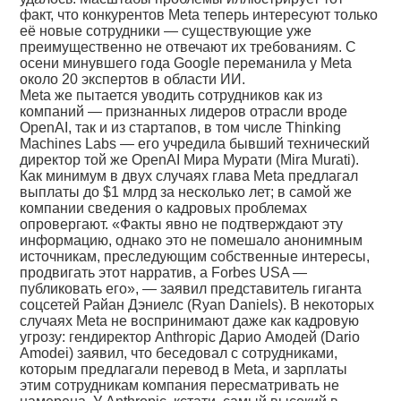
факт, что конкурентов Meta теперь интересуют только
её новые сотрудники — существующие уже
преимущественно не отвечают их требованиям. С
осени минувшего года Google переманила у Meta
около 20 экспертов в области ИИ.
Meta же пытается уводить сотрудников как из
компаний — признанных лидеров отрасли вроде
OpenAI, так и из стартапов, в том числе Thinking
Machines Labs — его учредила бывший технический
директор той же OpenAI Мира Мурати (Mira Murati).
Как минимум в двух случаях глава Meta предлагал
выплаты до $1 млрд за несколько лет; в самой же
компании сведения о кадровых проблемах
опровергают. «Факты явно не подтверждают эту
информацию, однако это не помешало анонимным
источникам, преследующим собственные интересы,
продвигать этот нарратив, а Forbes USA —
публиковать его», — заявил представитель гиганта
соцсетей Райан Дэниелс (Ryan Daniels). В некоторых
случаях Meta не воспринимают даже как кадровую
угрозу: гендиректор Anthropic Дарио Амодей (Dario
Amodei) заявил, что беседовал с сотрудниками,
которым предлагали перевод в Meta, и зарплаты
этим сотрудникам компания пересматривать не