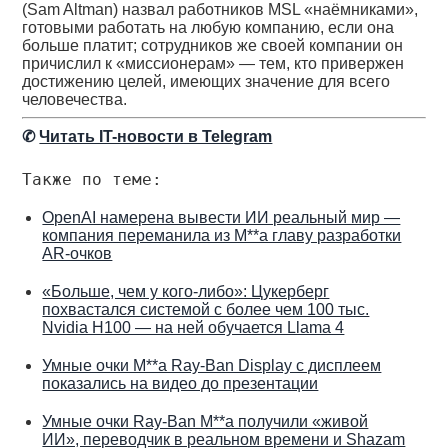
(Sam Altman) назвал работников MSL «наёмниками»,
готовыми работать на любую компанию, если она
больше платит; сотрудников же своей компании он
причислил к «миссионерам» — тем, кто привержен
достижению целей, имеющих значение для всего
человечества.
✆
Читать IT-новости в Telegram
Также по теме:
OpenAI намерена вывести ИИ реальный мир —
компания переманила из M**a главу разработки
AR-очков
«Больше, чем у кого-либо»: Цукерберг
похвастался системой с более чем 100 тыс.
Nvidia H100 — на ней обучается Llama 4
Умные очки M**a Ray-Ban Display с дисплеем
показались на видео до презентации
Умные очки Ray-Ban M**a получили «живой
ИИ», переводчик в реальном времени и Shazam