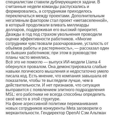
специалистам ставили дублирующиеся задачи. В
считанные недели команды распускались и
формировались, а сотрудникам приходилось
переключаться между проектами. Дополнительным
негативным фактором стал проект «метавселенной»,
в который продолжали вливать миллиарды
долларов, поддерживая его высокий приоритет.
Дважды в год под страхом увольнения проводили
оценки эффективности работников. «Многие
сотрудники чувствовали разочарование, усталость от
объёмов работы и растерянность», — рассказал один
из бывших работников; при этом в руководстве
планы часто менялись.
Всё это не помогло — выпуск ИИ-модели Llama 4
обернулся провалом. Она демонстрировала слабые
навыки логического мышления и недостаточно умело
писала код. Есть мнение, что компания завышала её
показатели, чтобы те выглядели лучше, чем в
действительности. И нет признаков, что ситуация
выправится с появлением элитного подразделения
MSL: его работники не всегда способны определить
своё место в этой структуре.
На фоне агрессивной политики переманивания
новых сотрудников конкуренты Meta заговорили о
меркантильности. Гендиректор OpenAI Сэм Альтман