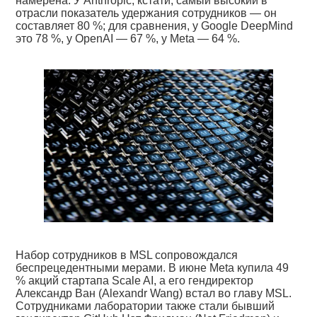
намерена. У Anthropic, кстати, самый высокий в
отрасли показатель удержания сотрудников — он
составляет 80 %; для сравнения, у Google DeepMind
это 78 %, у OpenAI — 67 %, у Meta — 64 %.
Набор сотрудников в MSL сопровождался
беспрецедентными мерами. В июне Meta купила 49
% акций стартапа Scale AI, а его гендиректор
Александр Ван (Alexandr Wang) встал во главу MSL.
Сотрудниками лаборатории также стали бывший