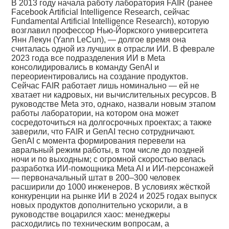
В 2013 году начала работу лаборатория FAIR (ранее
Facebook Artificial Intelligence Research, сейчас
Fundamental Artificial Intelligence Research), которую
возглавил профессор Нью-Йоркского университета
Янн Лекун (Yann LeCun), — долгое время она
считалась одной из лучших в отрасли ИИ. В феврале
2023 года все подразделения ИИ в Meta
консолидировались в команду GenAI и
переориентировались на создание продуктов.
Сейчас FAIR работает лишь номинально — ей не
хватает ни кадровых, ни вычислительных ресурсов. В
руководстве Meta это, однако, назвали новым этапом
работы лаборатории, на котором она может
сосредоточиться на долгосрочных проектах; а также
заверили, что FAIR и GenAI тесно сотрудничают.
GenAI с момента формирования перевели на
авральный режим работы, в том числе до поздней
ночи и по выходным; с огромной скоростью велась
разработка ИИ-помощника Meta AI и ИИ-персонажей
— первоначальный штат в 200–300 человек
расширили до 1000 инженеров. В условиях жёсткой
конкуренции на рынке ИИ в 2024 и 2025 годах выпуск
новых продуктов дополнительно ускорили, а в
руководстве воцарился хаос: менеджеры
расходились по техническим вопросам, а