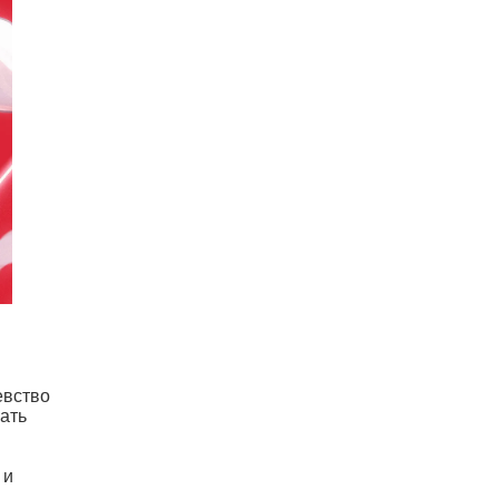
евство
ать
 и