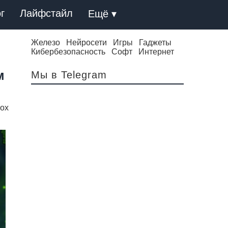
г
Лайфстайл
Ещё ▾
Железо
Нейросети
Игры
Гаджеты
Кибербезопасность
Софт
Интернет
м
Мы в Telegram
box