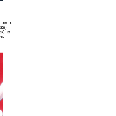
первого
же).
к) по
ль