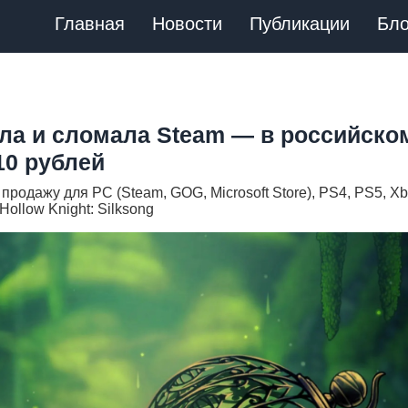
Главная
Новости
Публикации
Бло
шла и сломала Steam — в российско
10 рублей
 продажу для PC (Steam, GOG, Microsoft Store), PS4, PS5, X
 Hollow Knight: Silksong