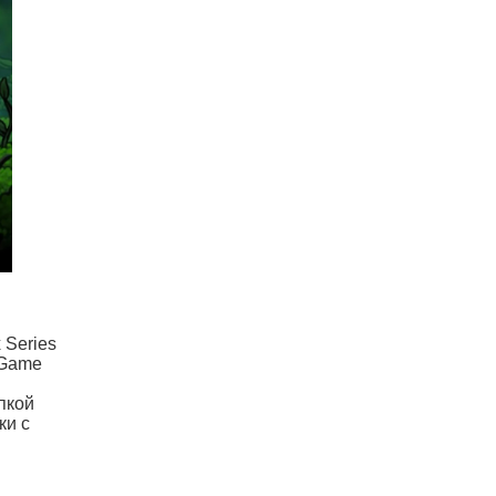
 Series
 Game
пкой
ки с