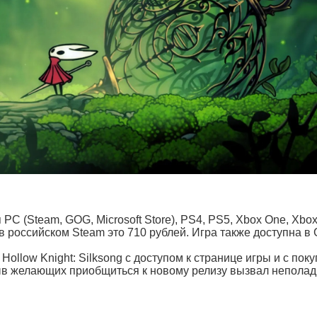
 PC (Steam, GOG, Microsoft Store), PS4, PS5, Xbox One, Xbox
— в российском Steam это 710 рублей. Игра также доступна в
ollow Knight: Silksong с доступом к странице игры и с поку
в желающих приобщиться к новому релизу вызвал неполад