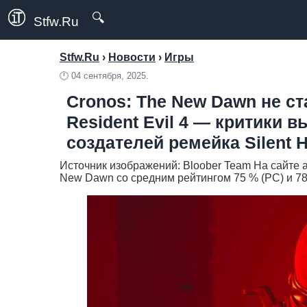
🔍
Stfw.Ru
Stfw.Ru
›
Новости
›
Игры
🕛
04 сентября, 2025.
Cronos: The New Dawn не с
Resident Evil 4 — критики в
создателей ремейка Silent Hi
Источник изображений: Bloober Team На сайте а
New Dawn со средним рейтингом 75 % (PC) и 78 