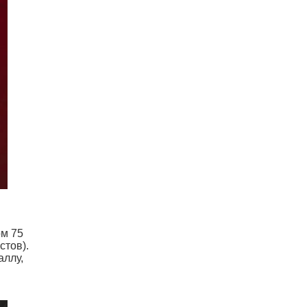
ом 75
стов).
аллу,