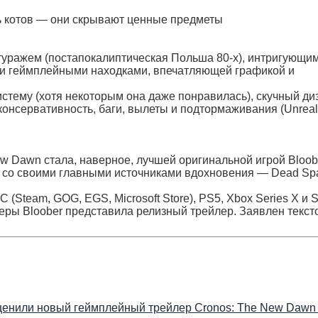
ь котов — они скрывают ценные предметы
уражем (постапокалиптическая Польша 80-х), интригующи
и геймплейными находками, впечатляющей графикой и
стему (хотя некоторым она даже понравилась), скучный ди
онсервативность, баги, вылеты и подтормаживания (Unreal
ew Dawn стала, наверное, лучшей оригинальной игрой Bloob
яд со своими главными источниками вдохновения — Dead Sp
(Steam, GOG, EGS, Microsoft Store), PS5, Xbox Series X и S
мьеры Bloober представила релизный трейлер. Заявлен текс
оценили новый геймплейный трейлер Cronos: The New Dawn