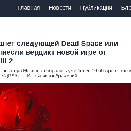
Главная
Новости
Публикации
Бло
танет следующей Dead Space или
ынесли вердикт новой игре от
ll 2
грегатора Metacritic собралось уже более 50 обзоров Crono
% (PS5). ..., Источник изображений: