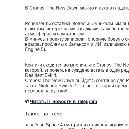
В Cronos: The New Dawn можно и нужно гладит
Рецензенты остались довольны уникальным ант
сюжетом, интересными загадками, самобытным
атмосферным саундтреком.
В минусы проекту записали топорную боевую си
врагов, проблемы с балансом и ИИ, излишнюю к
Engine 5).
Критики сходятся во мнении, что Cronos: The N
которой, впрочем, не суждено встать в один р
Resident Evil 4.
Cronos: The New Dawn выйдет 5 сентября для PC 
также Nintendo Switch 2 — в честь скорой пре
перевод на русский.
✆
Читать IT-новости в Telegram
Также по теме:
«Dead Space 4 смотрится отлично»: игроки 