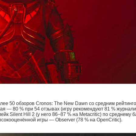
более 50 обзоров Cronos: The New Dawn со средним рейтинг
ожая — 80 % при 54 отзывах (игру рекомендуют 81 % журнали
 Silent Hill 2 (у него 86−87 % на Metacritic) по среднему б
сокооценённой игры — Observer (78 % на OpenCritic).