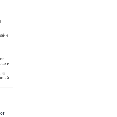
м
зайн
er,
ace и
, а
товый
 от