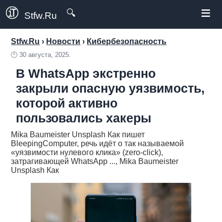
≡
🔍
Stfw.Ru
Stfw.Ru
›
Новости
›
Кибербезопасность
🕛
30 августа, 2025.
В WhatsApp экстренно
закрыли опасную уязвимость,
которой активно
пользовались хакеры
Mika Baumeister Unsplash Как пишет
BleepingComputer, речь идёт о так называемой
«уязвимости нулевого клика» (zero-click),
затрагивающей WhatsApp ..., Mika Baumeister
Unsplash Как