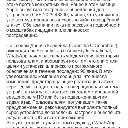
атаке против конкретных лиц. Ранее в этом месяце
Apple выпустила экстренные обновления для
устранения CVE-2025-43300, заявив, что уязвимость
уже эксплуатировалась в «чрезвычайно изощрённой
атаке». Обе компании пока не раскрыли подробности
о масштабах инцидента или личностях
пострадавших.
По словам Доннча Кервейла (Donncha Ó Cearbhaill),
руководителя Security Lab в Amnesty International,
WhatsApp начал рассылать уведомления некоторым
пользователям, информируя их о том, что они стали
целями установки шпионского программного
обеспечения в течение последних 90 дней. В этих
уведомлениях компания сообщала, что внесла
изменения, предотвращающие реализацию атаки
через её мессенджер, однако операционная система
устройства могла оставаться скомпрометированной
вредоносным ПО или быть подвержена другим
видам атак. Пользователям, получившим такие
предупреждения, рекомендуется выполнить полный
сброс устройства до заводских настроек и обеспечить
актуальность ОС и всех приложений.
Это уже второй случай в этом году, когда WhatsApp
устраняет уязвимость нулевого дня, использованную