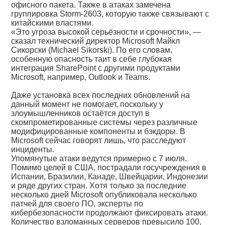
офисного пакета. Также в атаках замечена
группировка Storm-2603, которую также связывают с
китайскими властями.
«Это угроза высокой серьёзности и срочности», —
сказал технический директор Microsoft Майкл
Сикорски (Michael Sikorski). По его словам,
особенную опасность таит в себе глубокая
интеграция SharePoint с другими продуктами
Microsoft, например, Outlook и Teams.
Даже установка всех последних обновлений на
данный момент не помогает, поскольку у
злоумышленников остаётся доступ в
скомпрометированные системы через различные
модифицированные компоненты и бэкдоры. В
Microsoft сейчас говорят лишь, что расследуют
инциденты.
Упомянутые атаки ведутся примерно с 7 июля.
Помимо целей в США, пострадали госучреждения в
Испании, Бразилии, Канаде, Швейцарии, Индонезии
и ряде других стран. Хотя только за последние
несколько дней Microsoft опубликовала несколько
патчей для своего ПО, эксперты по
кибербезопасности продолжают фиксировать атаки.
Количество взломанных серверов превысило 100,