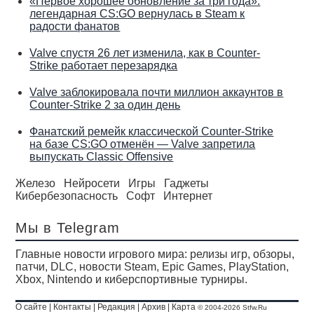
«Первое хорошее обновление за три года»:
легендарная CS:GO вернулась в Steam к
радости фанатов
Valve спустя 26 лет изменила, как в Counter-
Strike работает перезарядка
Valve заблокировала почти миллион аккаунтов в
Counter-Strike 2 за один день
Фанатский ремейк классической Counter-Strike
на базе CS:GO отменён — Valve запретила
выпускать Classic Offensive
Железо
Нейросети
Игры
Гаджеты
Кибербезопасность
Софт
Интернет
Мы в Telegram
Главные новости игрового мира: релизы игр, обзоры,
патчи, DLC, новости Steam, Epic Games, PlayStation,
Xbox, Nintendo и киберспортивные турниры.
О сайте
|
Контакты
|
Редакция
|
Архив
|
Карта
© 2004-2026 Stfw.Ru