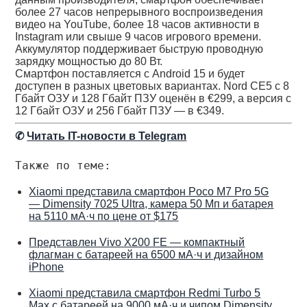
более 27 часов непрерывного воспроизведения
видео на YouTube, более 18 часов активности в
Instagram или свыше 9 часов игрового времени.
Аккумулятор поддерживает быструю проводную
зарядку мощностью до 80 Вт.
Смартфон поставляется с Android 15 и будет
доступен в разных цветовых вариантах. Nord CE5 с 8
Гбайт ОЗУ и 128 Гбайт ПЗУ оценён в €299, а версия с
12 Гбайт ОЗУ и 256 Гбайт ПЗУ — в €349.
✆
Читать IT-новости в Telegram
Также по теме:
Xiaomi представила смартфон Poco M7 Pro 5G
— Dimensity 7025 Ultra, камера 50 Мп и батарея
на 5110 мА·ч по цене от $175
Представлен Vivo X200 FE — компактный
флагман с батареей на 6500 мА·ч и дизайном
iPhone
Xiaomi представила смартфон Redmi Turbo 5
Max с батареей на 9000 мА·ч и чипом Dimensity