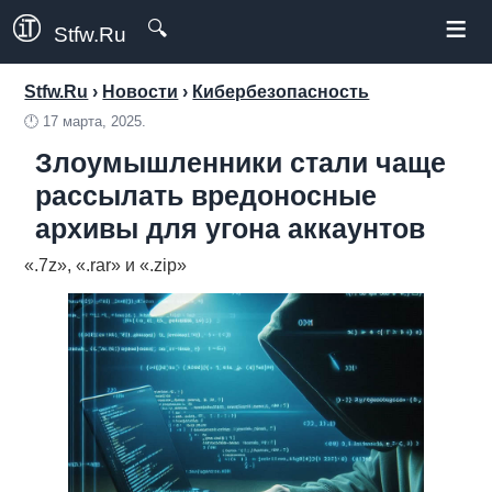
≡
🔍
Stfw.Ru
Stfw.Ru
›
Новости
›
Кибербезопасность
🕛
17 марта, 2025.
Злоумышленники стали чаще
рассылать вредоносные
архивы для угона аккаунтов
«.7z», «.rar» и «.zip»