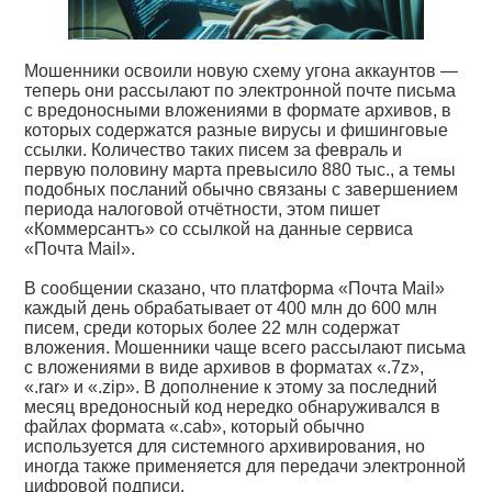
Мошенники освоили новую схему угона аккаунтов —
теперь они рассылают по электронной почте письма
с вредоносными вложениями в формате архивов, в
которых содержатся разные вирусы и фишинговые
ссылки. Количество таких писем за февраль и
первую половину марта превысило 880 тыс., а темы
подобных посланий обычно связаны с завершением
периода налоговой отчётности, этом пишет
«Коммерсантъ» со ссылкой на данные сервиса
«Почта Mail».
В сообщении сказано, что платформа «Почта Mail»
каждый день обрабатывает от 400 млн до 600 млн
писем, среди которых более 22 млн содержат
вложения. Мошенники чаще всего рассылают письма
с вложениями в виде архивов в форматах «.7z»,
«.rar» и «.zip». В дополнение к этому за последний
месяц вредоносный код нередко обнаруживался в
файлах формата «.cab», который обычно
используется для системного архивирования, но
иногда также применяется для передачи электронной
цифровой подписи.