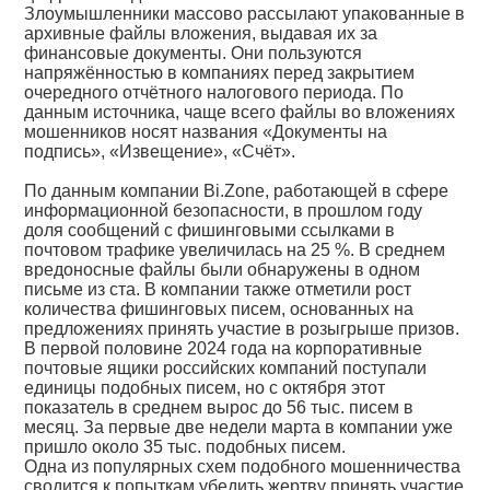
Злоумышленники массово рассылают упакованные в
архивные файлы вложения, выдавая их за
финансовые документы. Они пользуются
напряжённостью в компаниях перед закрытием
очередного отчётного налогового периода. По
данным источника, чаще всего файлы во вложениях
мошенников носят названия «Документы на
подпись», «Извещение», «Счёт».
По данным компании Bi.Zone, работающей в сфере
информационной безопасности, в прошлом году
доля сообщений с фишинговыми ссылками в
почтовом трафике увеличилась на 25 %. В среднем
вредоносные файлы были обнаружены в одном
письме из ста. В компании также отметили рост
количества фишинговых писем, основанных на
предложениях принять участие в розыгрыше призов.
В первой половине 2024 года на корпоративные
почтовые ящики российских компаний поступали
единицы подобных писем, но с октября этот
показатель в среднем вырос до 56 тыс. писем в
месяц. За первые две недели марта в компании уже
пришло около 35 тыс. подобных писем.
Одна из популярных схем подобного мошенничества
сводится к попыткам убедить жертву принять участие